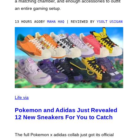
a matching chamber, and enough accessories to outfit
U
F
an entire gaming setup.
F
C
O
13 HOURS AGO
BY
MAHA HAQ
| REVIEWED BY
YSOLT USIGAN
V
I
Life via
A
P
Pokemon and Adidas Just Revealed
O
K
12 New Sneakers For You to Catch
E
M
O
N
The full Pokemon x adidas collab just got its official