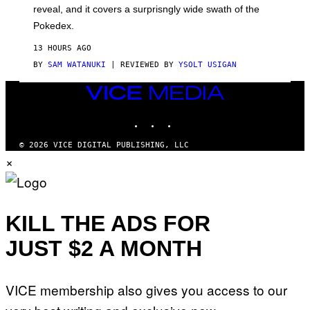
/
reveal, and it covers a surprisngly wide swath of the
A
D
Pokedex.
I
D
13 HOURS AGO
A
S
BY
SAM WATANUKI
| REVIEWED BY
YSOLT USIGAN
/
N
VICE
I
MEDIA
N
T
INSTAGRAM
TIKTOK
YOUTUBE
E
N
© 2026 VICE DIGITAL PUBLISHING, LLC
D
×
O
KILL THE ADS FOR
JUST $2 A MONTH
VICE membership also gives you access to our