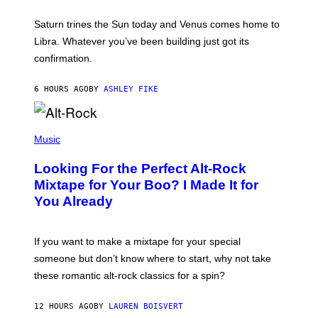
R
A
Saturn trines the Sun today and Venus comes home to
T
I
Libra. Whatever you’ve been building just got its
O
confirmation.
N
B
Y
6 HOURS AGO
BY
ASHLEY FIKE
R
E
E
S
(
A
P
Music
.
H
O
Looking For the Perfect Alt-Rock
T
O
Mixtape for Your Boo? I Made It for
B
You Already
Y
M
I
C
If you want to make a mixtape for your special
K
H
someone but don’t know where to start, why not take
U
these romantic alt-rock classics for a spin?
T
S
O
12 HOURS AGO
BY
LAUREN BOISVERT
N