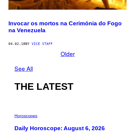
Invocar os mortos na Cerimónia do Fogo
na Venezuela
04.02.18
BY
VICE STAFF
Older
See All
THE LATEST
I
L
Horoscopes
L
U
Daily Horoscope: August 6, 2026
S
T