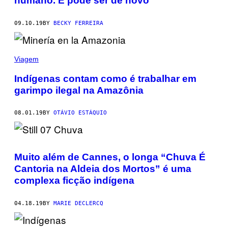
humano. E pode ser de novo
09.10.19
BY
BECKY FERREIRA
Viagem
Indígenas contam como é trabalhar em
garimpo ilegal na Amazônia
08.01.19
BY
OTÁVIO ESTÁQUIO
Muito além de Cannes, o longa “Chuva É
Cantoria na Aldeia dos Mortos” é uma
complexa ficção indígena
04.18.19
BY
MARIE DECLERCQ