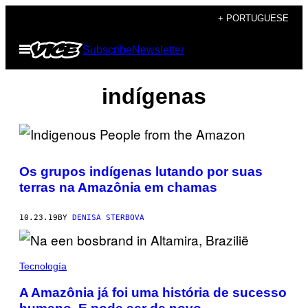
Skip
+ PORTUGUESE
to
Open
Subscribe
Newsletter
content
Menu
indígenas
Os grupos indígenas lutando por suas
terras na Amazônia em chamas
10.23.19
BY
DENISA STERBOVA
Tecnología
A Amazônia já foi uma história de sucesso