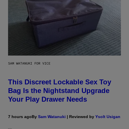
SAM WATANUKI FOR VICE
This Discreet Lockable Sex Toy
Bag Is the Nightstand Upgrade
Your Play Drawer Needs
7 hours ago
By
Sam Watanuki
| Reviewed by
Ysolt Usigan