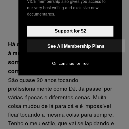
VICE membership also gives you access to
our very best writing and exclusive new
documentaries.
Support for $2
Há quanto tempo você vem se dedicando
See All Membership Plans
à música eletrônica e o que mudou no seu
som/jeito de tocar desde quando
Or, continue for free
começou?
São quase 20 anos tocando
profissionalmente como DJ. Já passei por
várias épocas e diferentes cenas. Muita
coisa mudou de lá para cá e é impossível
ficar tocando a mesma coisa para sempre.
Tenho o meu estilo, que vai se lapidando e