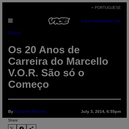
Skip
+ PORTUGUESE
to
Open
content
SUBSCRIBE
NEWSLETTER
Menu
Música
Os 20 Anos de
Carreira do Marcello
V.O.R. São só o
Começo
By
Eduardo Ribeiro
July 3, 2014, 6:55pm
Share: