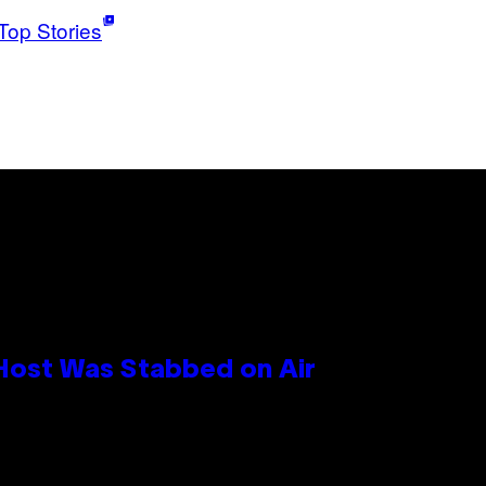
Top Stories
 Host Was Stabbed on Air