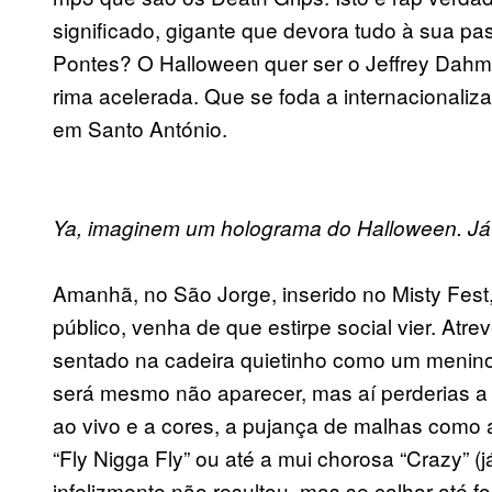
significado, gigante que devora tudo à sua p
Pontes? O Halloween quer ser o Jeffrey Dahme
rima acelerada. Que se foda a internacional
em Santo António.
Ya, imaginem um holograma do Halloween. Já 
Amanhã, no São Jorge, inserido no Misty Fest,
público, venha de que estirpe social vier. Atre
sentado na cadeira quietinho como um menino
será mesmo não aparecer, mas aí perderias a 
ao vivo e a cores, a pujança de malhas como a
“Fly Nigga Fly” ou até a mui chorosa “Crazy” (
infelizmente não resultou, mas se calhar até f