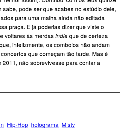
 sabe, pode ser que acabes no estúdio dele,
eclados para uma malha ainda não editada
a praça. E já poderias dizer que viste o
de voltares às merdas
que de certeza
indie
rque, infelizmente, os comboios não andam
r concertos que começam tão tarde. Mas é
e 2011, não sobrevivesse para contar a
en
Hip-Hop
holograma
Misty