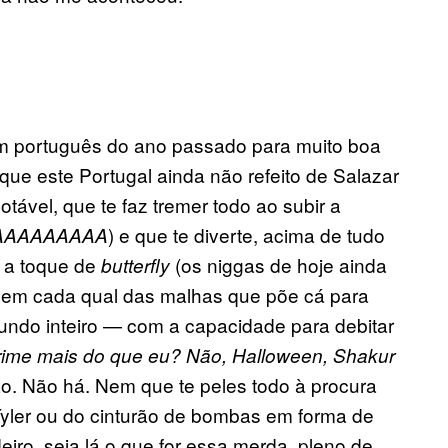
m português do ano passado para muito boa
que este Portugal ainda não refeito de Salazar
tável, que te faz tremer todo ao subir a
) e que te diverte, acima de tudo
AAAAAAAAAA
a a toque de
(os niggas de hoje ainda
butterfly
) em cada qual das malhas que põe cá para
mundo inteiro — com a capacidade para debitar
rime mais do que eu? Não, Halloween, Shakur
o. Não há. Nem que te peles todo à procura
Tyler ou do cinturão de bombas em forma de
iro, seja lá o que for essa merda, pleno de