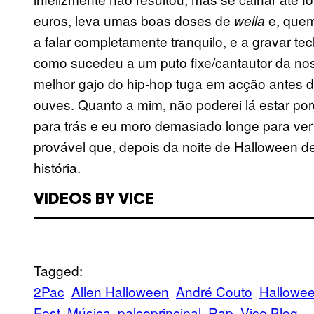
euros, leva umas boas doses de
e, quem
wella
a falar completamente tranquilo, e a gravar t
como sucedeu a um puto fixe/cantautor da noss
melhor gajo do hip-hop tuga em acção antes 
ouves. Quanto a mim, não poderei lá estar po
para trás e eu moro demasiado longe para ve
provável que, depois da noite de Halloween d
história.
VIDEOS BY VICE
Tagged:
2Pac
Allen Halloween
André Couto
Hallowe
Fest
Música
palcoprincipal
Rap
Vice Blog