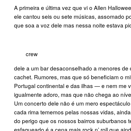
A primeira e última vez que vi o Allen Hallow
ele cantou seis ou sete músicas, assomado po
que soa a voz dele mas nessa noite estava pior
crew
dele a um bar desaconselhado a menores de de
cachet. Rumores, mas que só beneficiam o mit
Portugal continental e das ilhas
—
e nem me v
igualmente adoro, mas que não chega ao nív
Um concerto dele não é um mero espectáculo 
cada rima tememos pelas nossas vidas, ainda
do perigo que os nossos bairros suburbanos t
esfaqueado é a cena mais rock n’ roll que ai