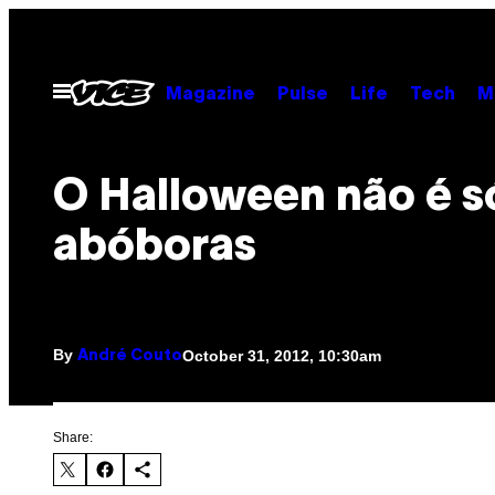
Skip
to
content
Open
Magazine
Pulse
Life
Tech
M
Menu
O Halloween não é s
abóboras
By
October 31, 2012, 10:30am
André Couto
Share: