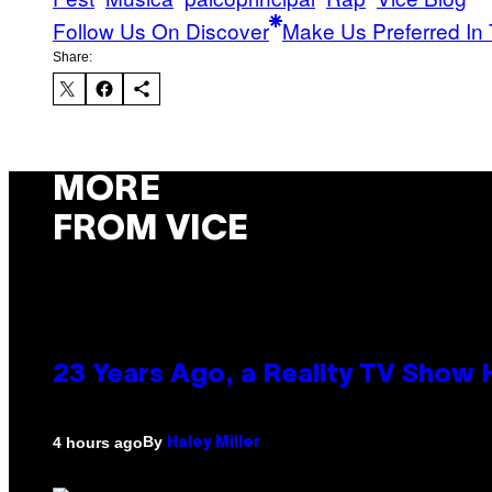
Follow Us On Discover
Make Us Preferred In 
Share:
MORE
FROM VICE
23 Years Ago, a Reality TV Show
By
4 hours ago
Haley Miller