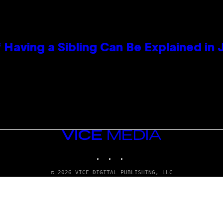
 Having a Sibling Can Be Explained in
VICE
MEDIA
INSTAGRAM
TIKTOK
YOUTUBE
© 2026 VICE DIGITAL PUBLISHING, LLC