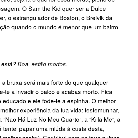
assagem. O Sam the Kid quer ser a Dulce
r, o estrangulador de Boston, o Breivik da
ização quando o mundo é menor que um bairro
está? Boa, estão mortos.
 a bruxa será mais forte do que qualquer
ve-te a invadir o palco e acabas morto. Fica
 educado e ele fode-te a espinha. O melhor
melhor experiência da tua vida: testemunhar,
 “Não Há Luz No Meu Quarto”, a “Killa Me”, a
já tentei papar uma miúda à custa desta,
oi melhor assim). Contribui com os teus quinze