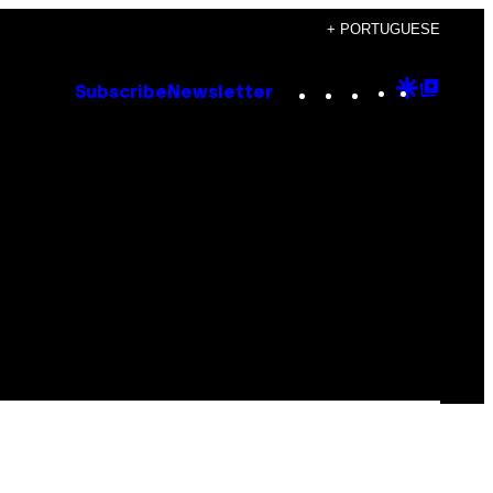
+ PORTUGUESE
Instagram
TikTok
YouTube
Google
Goog
Subscribe
Newsletter
Discove
Top
Posts