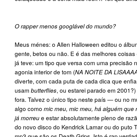
O rapper menos googlável do mundo?
Meus ménes: o Allen Halloween editou o álbu
gente, betos ou não. E é das melhores coisas 
já teve: um tipo que versa com uma precisão no
agonia interior de tom (
NA NOITE DA LISAA
diverte, com cada puta de cada dica que enfi
usam
, ou estarei parado em 2001?
butterflies
fora. Talvez o único tipo neste país — ou no 
algo como
mic meu, mic meu, há alguém que 
e estar absolutamente pleno de razã
já morreu
do novo disco do Kendrick Lamar ou do puto 
mp3 que são os Death Grips. Isto é rap verdade