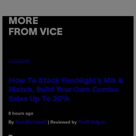
MORE
FROM VICE
FLESHLIGHT
How To Stack Fleshlight’s Mix &
Match, Build Your Own Combo
Sales Up To 30%
8 hours ago
By
| Reviewed by
Sam Watanuki
Ysolt Usigan