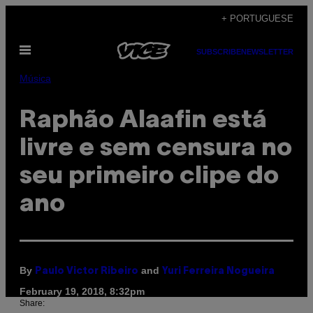
Skip
+ PORTUGUESE
to
Open
content
SUBSCRIBE
NEWSLETTER
Menu
Música
Raphão Alaafin está
livre e sem censura no
seu primeiro clipe do
ano
By
and
Paulo Victor Ribeiro
Yuri Ferreira Nogueira
February 19, 2018, 8:32pm
Share: