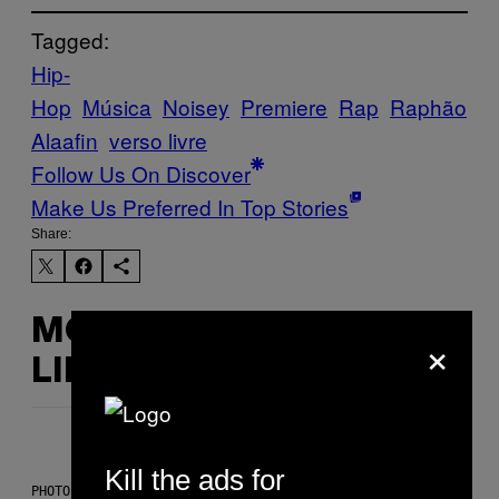
Tagged:
Hip-
Hop
Música
Noisey
Premiere
Rap
Raphão
Alaafin
verso livre
Follow Us On Discover
Make Us Preferred In Top Stories
Share:
MORE
×
LIKE THIS
Kill the ads for
PHOTO BY SCOTT LEGATO/GETTY IMAGES