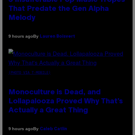
That Predate the Gen Alpha
Melody
By
9 hours ago
Lauren Boisvert
(PHOTO VIA T-MOBILE)
Monoculture is Dead, and
Lollapalooza Proved Why That’s
Actually a Great Thing
By
9 hours ago
Caleb Catlin