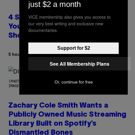
just $2 a month
VICE membership also gives you access to
4 Shoegaze Songs to Listen to if
our very best writing and exclusive new
You Don’t Know if You Like
documentaries.
Shoegaze
Support for $2
By
5 hours ago
Stephen Andrew Galiher
See All Membership Plans
(PHOTO BY ROBERTO PANUCCI – CORBIS/CORBIS VIA GETTY
Or, continue for free
IMAGES)
Zachary Cole Smith Wants a
Publicly Owned Music Streaming
Library Built on Spotify’s
Dismantled Bones