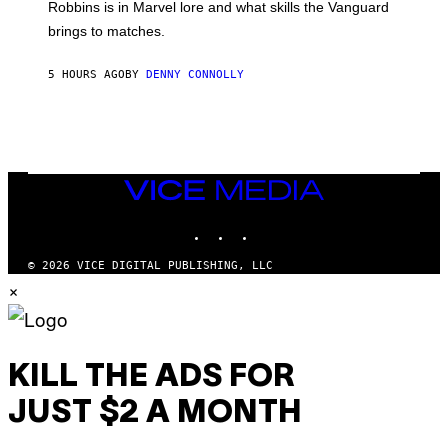
E
T
Robbins is in Marvel lore and what skills the Vanguard
V
T
T
E
brings to matches.
E
Y
R
A
I
S
S
M
A
5 HOURS AGO
BY
DENNY CONNOLLY
E
A
L
G
V
E
I
S
A
F
G
O
E
R
T
V
VICE
T
E
MEDIA
Y
V
I
INSTAGRAM
TIKTOK
YOUTUBE
O
M
)
A
G
© 2026 VICE DIGITAL PUBLISHING, LLC
E
×
S
)
KILL THE ADS FOR
JUST $2 A MONTH