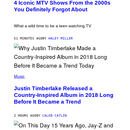
4 Iconic MTV Shows From the 2000s
O
)
:
You Definitely Forgot About
P
E
T
E
What a wild time to be a teen watching TV.
R
K
R
51 MINUTES AGO
BY
HALEY MILLER
A
M
E
R
/
G
E
(
T
P
Music
T
H
Y
O
I
Justin Timberlake Released a
T
M
O
Country-Inspired Album in 2018 Long
A
B
G
Before It Became a Trend
Y
E
C
S
H
R
2 HOURS AGO
BY
CALEB CATLIN
I
S
T