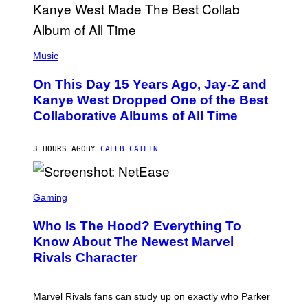
O
P
H
E
(
R
P
Music
P
H
O
O
L
On This Day 15 Years Ago, Jay-Z and
T
K
O
Kanye West Dropped One of the Best
/
B
N
Collaborative Albums of All Time
Y
B
D
C
A
U
N
3 HOURS AGO
BY
CALEB CATLIN
P
I
H
E
O
L
T
S
B
O
C
Gaming
O
B
R
C
A
E
Z
N
Who Is The Hood? Everything To
E
A
K
N
Know About The Newest Marvel
R
/
S
S
N
Rivals Character
H
K
B
O
I
C
T
/
U
:
G
N
Marvel Rivals fans can study up on exactly who Parker
N
E
I