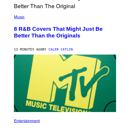
(
P
Music
H
O
8 R&B Covers That Might Just Be
T
O
Better Than the Originals
B
Y
E
13 MINUTES AGO
BY
CALEB CATLIN
B
E
T
R
O
B
E
R
T
S
/
R
E
D
F
P
E
H
Entertainment
R
O
N
T
S