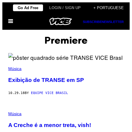
Skip
Go Ad Free
LOGIN / SIGN UP
+ PORTUGUESE
to
Open
content
SUBSCRIBE
NEWSLETTER
Menu
Premiere
Música
Exibição de TRANSE em SP
10.29.18
BY
EQUIPE VICE BRASIL
Música
A Creche é a menor treta, vish!