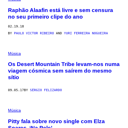
Raphão Alaafin está livre e sem censura
no seu primeiro clipe do ano
02.19.18
BY
PAULO VICTOR RIBEIRO
AND
YURI FERREIRA NOGUEIRA
Música
Os Desert Mountain Tribe levam-nos numa
viagem cósmica sem saírem do mesmo
sítio
09.05.17
BY
SÉRGIO FELIZARDO
Música
Pitty fala sobre novo single com Elza
Soares, ‘Na Pele’