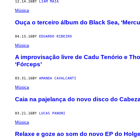
12.14.16
BY
LIAM MAIA
Música
Ouça o terceiro álbum do Black Sea, ‘Mercur
04.13.16
BY
EDUARDO RIBEIRO
Música
A improvisação livre de Cadu Tenório e Th
‘Fórceps’
03.31.16
BY
AMANDA CAVALCANTI
Música
Caia na pajelança do novo disco do Cabez
03.21.16
BY
LUCAS PANONI
Música
Relaxe e goze ao som do novo EP do Holger