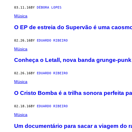
03.11.16
BY
DÉBORA LOPES
Música
O EP de estreia do Supervão é uma caosmos
02.26.16
BY
EDUARDO RIBEIRO
Música
Conheça o Letall, nova banda grunge-punk
02.26.16
BY
EDUARDO RIBEIRO
Música
O Cristo Bomba é a trilha sonora perfeita p
02.18.16
BY
EDUARDO RIBEIRO
Música
Um documentário para sacar a viagem do ra