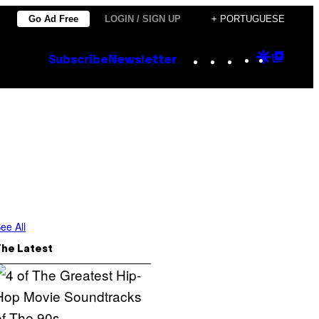
Go Ad Free
LOGIN / SIGN UP
+ PORTUGUESE
Instagram
TikTok
YouTube
Google
Goog
Subscribe
Newsletter
Discove
Top
Posts
ee All
The Latest