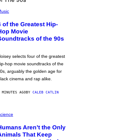
usic
4 of the Greatest Hip-
Hop Movie
Soundtracks of the 90s
oisey selects four of the greatest
ip-hop movie soundtracks of the
0s, arguably the golden age for
lack cinema and rap alike.
 MINUTES AGO
BY
CALEB CATLIN
cience
Humans Aren’t the Only
Animals That Keep