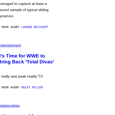
anaged to capture at least a
ecent sample of typical sibling
ynamics.
 HOUR AGO
BY
LAUREN BOISVERT
ntertainment
It’s Time for WWE to
Bring Back ‘Total Divas’
t really was peak reality TV.
 HOUR AGO
BY
HALEY MILLER
elationships