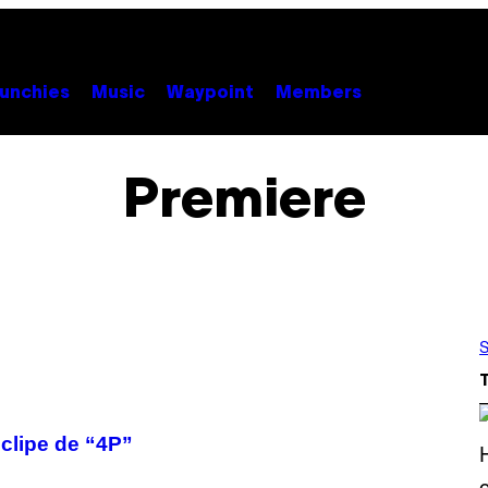
unchies
Music
Waypoint
Members
Premiere
S
clipe de “4P”