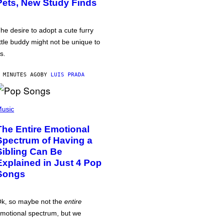
Pets, New Study Finds
he desire to adopt a cute furry
ittle buddy might not be unique to
s.
 MINUTES AGO
BY
LUIS PRADA
usic
The Entire Emotional
Spectrum of Having a
Sibling Can Be
Explained in Just 4 Pop
Songs
k, so maybe not the
entire
motional spectrum, but we