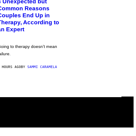
4 Unexpected but
Common Reasons
Couples End Up in
Therapy, According to
an Expert
oing to therapy doesn’t mean
ailure.
 HOURS AGO
BY
SAMMI CARAMELA