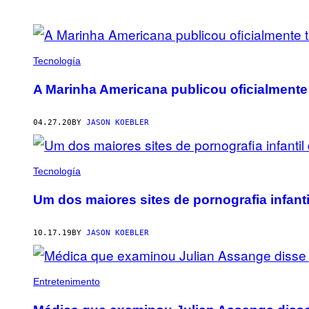
POSTS
BY
Tecnología
THIS
A Marinha Americana publicou oficialmente
AUTHOR
04.27.20
BY
JASON KOEBLER
Tecnología
Um dos maiores sites de pornografia infant
10.17.19
BY
JASON KOEBLER
Entretenimento