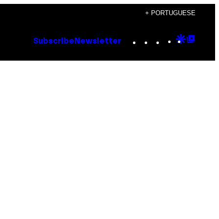
+ PORTUGUESE
Instagram
TikTok
YouTube
Google
Goog
Subscribe
Newsletter
Discove
Top
Posts