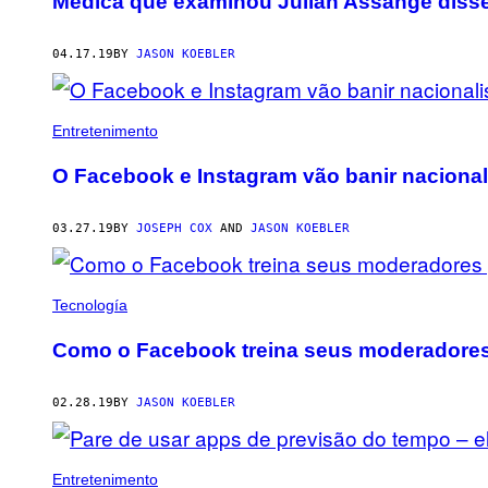
Médica que examinou Julian Assange disse
04.17.19
BY
JASON KOEBLER
Entretenimento
O Facebook e Instagram vão banir naciona
03.27.19
BY
JOSEPH COX
AND
JASON KOEBLER
Tecnología
Como o Facebook treina seus moderadores
02.28.19
BY
JASON KOEBLER
Entretenimento