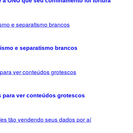
 a ONU que seu confinamento foi tortura
lismo e separatismo brancos
 para ver conteúdos grotescos