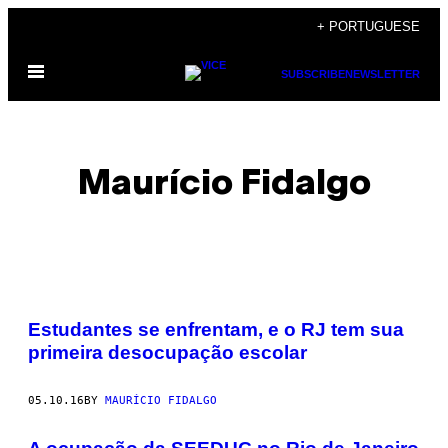
Skip
+ PORTUGUESE
to
Open
content
SUBSCRIBE
NEWSLETTER
Menu
Maurício Fidalgo
POSTS
Estudantes se enfrentam, e o RJ tem sua
BY
primeira desocupação escolar
THIS
05.10.16
BY
MAURÍCIO FIDALGO
AUTHOR