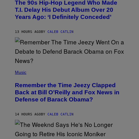
The 90s Hip-Hop Legend Who Made
T
O
T.I. Delay His Debut Album Over 20
B
Years Ago: ‘I Definitely Conceded’
Y
J
O
H
13 HOURS AGO
BY
CALEB CATLIN
N
N
Y
N
U
N
E
(
Z
P
Music
/
H
W
O
I
Remember the Time Jeezy Clapped
T
R
O
Back at Bill O’Reilly and Fox News in
E
B
I
Defense of Barack Obama?
Y
M
T
A
I
G
M
14 HOURS AGO
BY
CALEB CATLIN
E
M
)
O
S
E
N