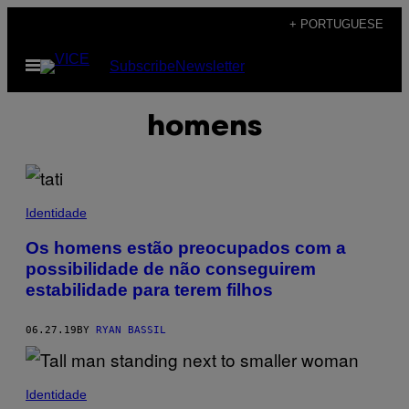
Skip
+ PORTUGUESE
to
Open
Subscribe
Newsletter
content
Menu
homens
Identidade
Os homens estão preocupados com a
possibilidade de não conseguirem
estabilidade para terem filhos
06.27.19
BY
RYAN BASSIL
Identidade