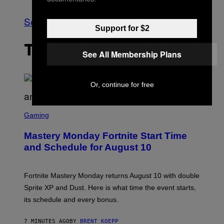
See All
Support for $2
THE LATEST
See All Membership Plans
Or, continue for free
S
C
Gaming
R
E
Mastery Monday Fortnite Start Time
E
N
and Schedule for August 10
S
H
O
T
Fortnite Mastery Monday returns August 10 with double
:
Sprite XP and Dust. Here is what time the event starts,
E
P
its schedule and every bonus.
I
C
G
7 MINUTES AGO
BY
BRENT KOEPP