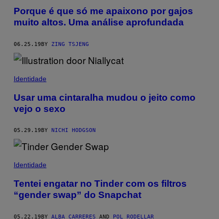
Porque é que só me apaixono por gajos
muito altos. Uma análise aprofundada
06.25.19
BY
ZING TSJENG
Identidade
Usar uma cintaralha mudou o jeito como
vejo o sexo
05.29.19
BY
NICHI HODGSON
Identidade
Tentei engatar no Tinder com os filtros
“gender swap” do Snapchat
05.22.19
BY
ALBA CARRERES
AND
POL RODELLAR