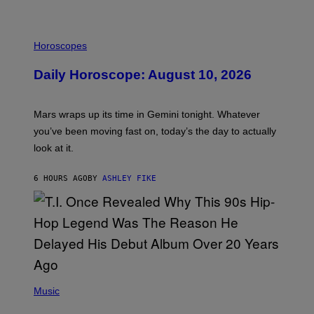
A
M
E
I
S
L
Horoscopes
L
U
Daily Horoscope: August 10, 2026
S
T
R
A
Mars wraps up its time in Gemini tonight. Whatever
T
I
you’ve been moving fast on, today’s the day to actually
O
look at it.
N
B
Y
6 HOURS AGO
BY
ASHLEY FIKE
R
E
E
S
A
.
(
P
Music
H
O