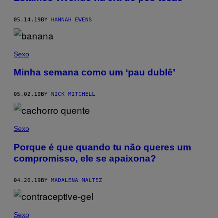
05.14.19
BY
HANNAH EWENS
Sexo
Minha semana como um ‘pau dublê’
05.02.19
BY
NICK MITCHELL
Sexo
Porque é que quando tu não queres um
compromisso, ele se apaixona?
04.26.19
BY
MADALENA MALTEZ
Sexo