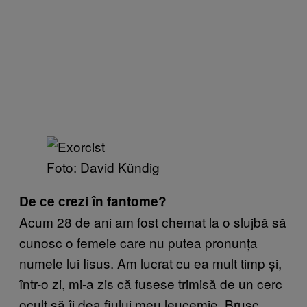
​Foto: David Kündig​
De ce crezi în fantome?
Acum 28 de ani am fost chemat la o slujbă să
cunosc o femeie care nu putea pronunța
numele lui Iisus. Am lucrat cu ea mult timp și,
într-o zi, mi-a zis că fusese trimisă de un cerc
ocult să îi dea fiului meu leucemie. Brusc,