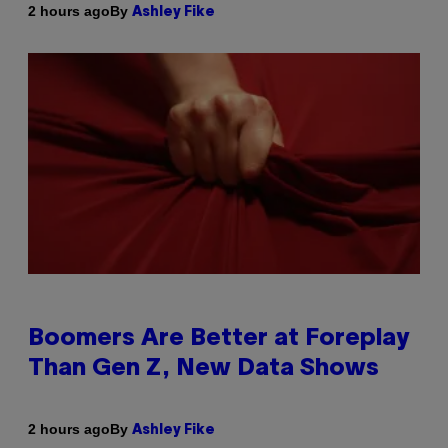
By
2 hours ago
Ashley Fike
Boomers Are Better at Foreplay
Than Gen Z, New Data Shows
By
2 hours ago
Ashley Fike