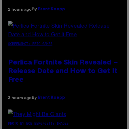
By
2 hours ago
Brent Koepp
SCREENSHOT: EPIC GAMES
Perlica Fortnite Skin Revealed –
Release Date and How to Get It
Free
By
3 hours ago
Brent Koepp
PHOTO BY BOB BERG/GETTY IMAGES