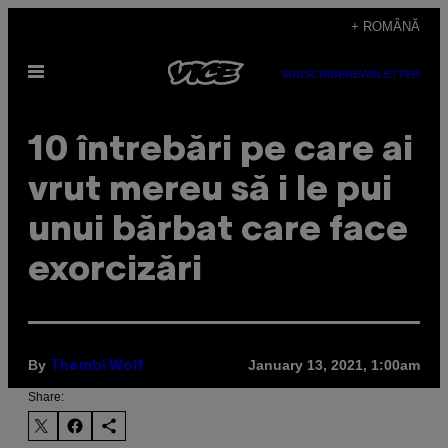
Skip
+ ROMÂNĂ
to
Open
content
SUBSCRIBE
NEWSLETTER
Menu
10 întrebări pe care ai
vrut mereu să i le pui
unui bărbat care face
exorcizări
By
January 13, 2021, 1:00am
Thembi Wolf
Share: