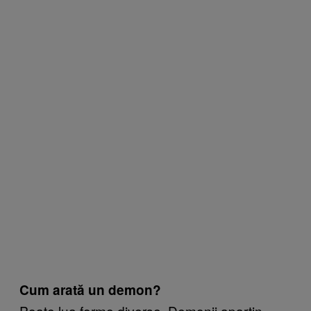
Cum arată un demon?
Poate lua forme diverse. Demonii aparțin