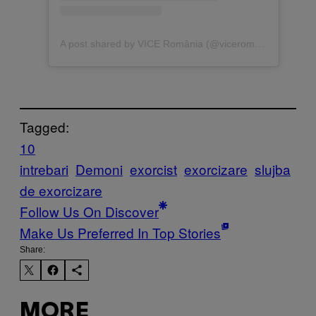
A post shared by VICE România (@viceromania)
Tagged:
10
intrebari
Demoni
exorcist
exorcizare
slujba
de exorcizare
Follow Us On Discover
Make Us Preferred In Top Stories
Share:
MORE