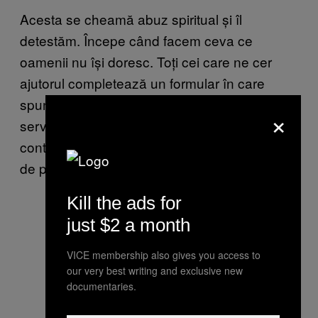
Acesta se cheamă abuz spiritual și îl
detestăm. Începe când facem ceva ce
oamenii nu își doresc. Toți cei care ne cer
ajutorul completează un formular în care
spun că sunt de acord să primească
×
serviciile noastre. Pastorii semnează un
contract de confidențialitate și un cod cu 27
de puncte.
Kill the ads for
just $2 a month
VICE membership also gives you access to
our very best writing and exclusive new
documentaries.