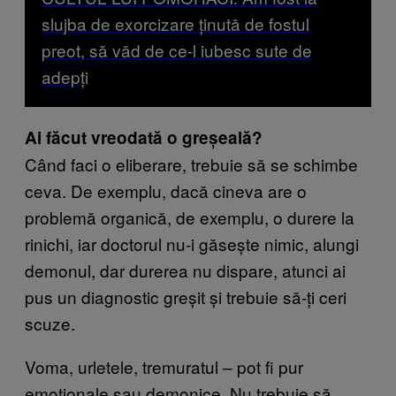
slujba de exorcizare ținută de fostul
preot, să văd de ce-l iubesc sute de
adepți
Ai făcut vreodată o greșeală?
Când faci o eliberare, trebuie să se schimbe
ceva. De exemplu, dacă cineva are o
problemă organică, de exemplu, o durere la
rinichi, iar doctorul nu-i găsește nimic, alungi
demonul, dar durerea nu dispare, atunci ai
pus un diagnostic greșit și trebuie să-ți ceri
scuze.
Voma, urletele, tremuratul – pot fi pur
emoționale sau demonice. Nu trebuie să