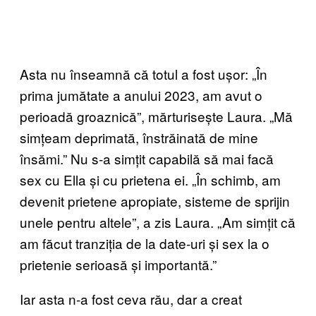
Asta nu înseamnă că totul a fost ușor: „În
prima jumătate a anului 2023, am avut o
perioadă groaznică”, mărturisește Laura. „Mă
simțeam deprimată, înstrăinată de mine
însămi.” Nu s-a simțit capabilă să mai facă
sex cu Ella și cu prietena ei. „În schimb, am
devenit prietene apropiate, sisteme de sprijin
unele pentru altele”, a zis Laura. „Am simțit că
am făcut tranziția de la date-uri și sex la o
prietenie serioasă și importantă.”
Iar asta n-a fost ceva rău, dar a creat