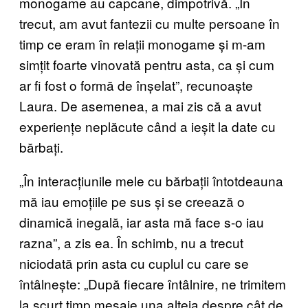
monogame au capcane, dimpotrivă. „În
trecut, am avut fantezii cu multe persoane în
timp ce eram în relații monogame și m-am
simțit foarte vinovată pentru asta, ca și cum
ar fi fost o formă de înșelat”, recunoaște
Laura. De asemenea, a mai zis că a avut
experiențe neplăcute când a ieșit la date cu
bărbați.
„În interacțiunile mele cu bărbații întotdeauna
mă iau emoțiile pe sus și se creează o
dinamică inegală, iar asta mă face s-o iau
razna”, a zis ea. În schimb, nu a trecut
niciodată prin asta cu cuplul cu care se
întâlnește: „După fiecare întâlnire, ne trimitem
la scurt timp mesaje una alteia despre cât de