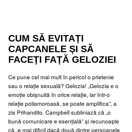
CUM SĂ EVITAȚI
CAPCANELE ȘI SĂ
FACEȚI FAȚĂ GELOZIEI
Ce pune cel mai mult în pericol o prietenie
sau o relație sexuală? Gelozia! „Gelozia e o
emoție obișnuită în orice relație, iar într-o
relație poliamoroasă, se poate amplifica”, a
zis Prihandito. Campbell subliniază că „o
bună comunicare e esențială” și recunoaște
că „e mai dificil dacă două dintre persoanele