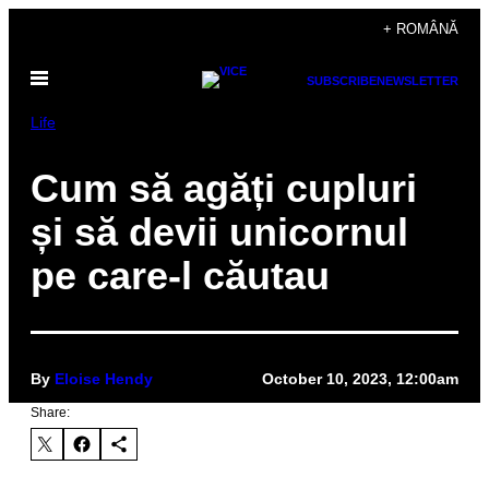
Skip
+ ROMÂNĂ
to
Open
content
SUBSCRIBE
NEWSLETTER
Menu
Life
Cum să agăți cupluri
și să devii unicornul
pe care-l căutau
By
Eloise Hendy
October 10, 2023, 12:00am
Share: