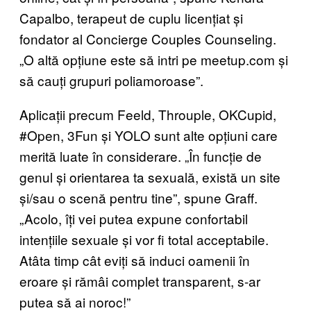
Capalbo, terapeut de cuplu licențiat și
fondator al Concierge Couples Counseling.
„O altă opțiune este să intri pe meetup.com și
să cauți grupuri poliamoroase”.
Aplicații precum Feeld, Throuple, OKCupid,
#Open, 3Fun și YOLO sunt alte opțiuni care
merită luate în considerare. „În funcție de
genul și orientarea ta sexuală, există un site
și/sau o scenă pentru tine”, spune Graff.
„Acolo, îți vei putea expune confortabil
intențiile sexuale și vor fi total acceptabile.
Atâta timp cât eviți să induci oamenii în
eroare și rămâi complet transparent, s-ar
putea să ai noroc!”