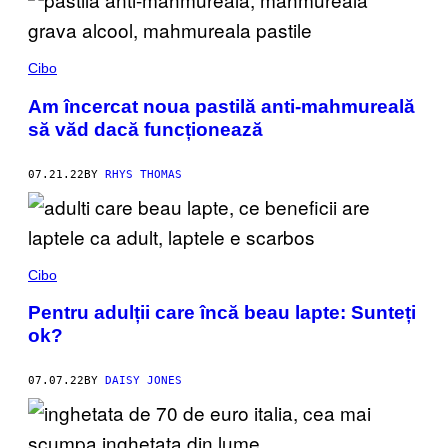
Cibo
Am încercat noua pastilă anti-mahmureală
să văd dacă funcționează
07.21.22
BY
RHYS THOMAS
Cibo
Pentru adulții care încă beau lapte: Sunteți
ok?
07.07.22
BY
DAISY JONES