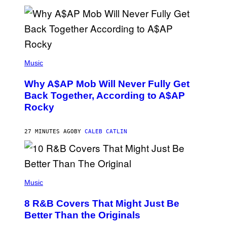
(
P
Music
H
O
Why A$AP Mob Will Never Fully Get
T
O
Back Together, According to A$AP
B
Rocky
Y
N
O
A
27 MINUTES AGO
BY
CALEB CATLIN
M
G
A
L
A
(
I
P
Music
/
H
G
O
E
8 R&B Covers That Might Just Be
T
T
O
Better Than the Originals
T
B
Y