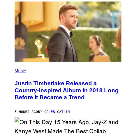
A
M
E
R
/
G
E
T
T
Y
I
M
A
G
E
(
S
P
Music
H
O
Justin Timberlake Released a
T
O
Country-Inspired Album in 2018 Long
B
Before It Became a Trend
Y
C
H
R
3 HOURS AGO
BY
CALEB CATLIN
I
S
T
O
P