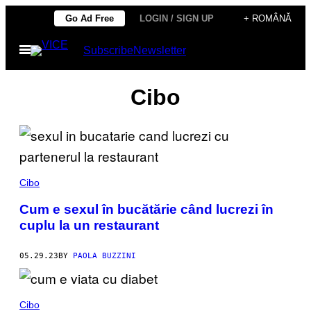
Skip
Go Ad Free
LOGIN / SIGN UP
+ ROMÂNĂ
to
Open
Subscribe
Newsletter
content
Menu
Cibo
Cibo
Cum e sexul în bucătărie când lucrezi în
cuplu la un restaurant
05.29.23
BY
PAOLA BUZZINI
Cibo