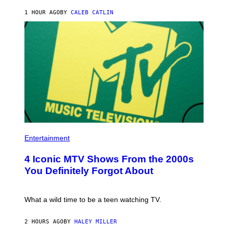
Y
I
E
M
1 HOUR AGO
BY
CALEB CATLIN
B
A
E
G
T
E
R
S
O
F
B
O
E
R
R
T
T
R
S
I
/
B
R
E
E
C
D
A
F
F
P
E
E
H
Entertainment
R
S
O
N
T
T
S
I
4 Iconic MTV Shows From the 2000s
O
)
V
:
You Definitely Forgot About
A
P
L
E
)
T
E
What a wild time to be a teen watching TV.
R
K
R
2 HOURS AGO
BY
HALEY MILLER