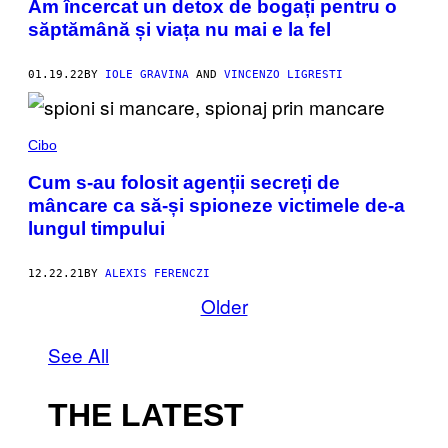
Am încercat un detox de bogați pentru o
săptămână și viața nu mai e la fel
01.19.22
BY
IOLE GRAVINA
AND
VINCENZO LIGRESTI
Cibo
Cum s-au folosit agenții secreți de
mâncare ca să-și spioneze victimele de-a
lungul timpului
12.22.21
BY
ALEXIS FERENCZI
Older
See All
THE LATEST