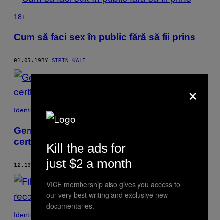
18+
Cum să faci sex în public fără să fii prins
01.05.19
BY
SIRIN KALE
×
Identitate
Germania a introdus al treilea gen pe
certificatele de naștere
Kill the ads for
just $2 a month
12.18.18
BY
SIRIN KALE
VICE membership also gives you access to
our very best writing and exclusive new
documentaries.
Identity