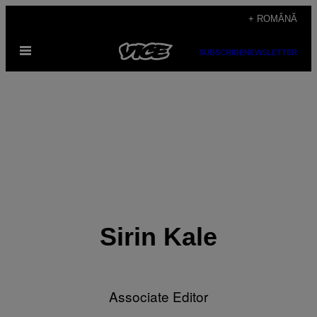
Skip
+ ROMÂNĂ
to
Open
content
SUBSCRIBE
NEWSLETTER
Menu
Sirin Kale
Associate Editor