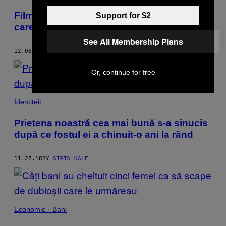
Filmul horror despre videochatiste pe
Support for $2
care-l recomandă până și Stephen King
See All Membership Plans
12.06.18
BY
SIRIN KALE
Or, continue for free
Identiteit
Prietena noastră cea mai bună s-a sinucis
după ce fostul ei a chinuit-o ani la rând
11.27.18
BY
SIRIN KALE
Economie · Bani