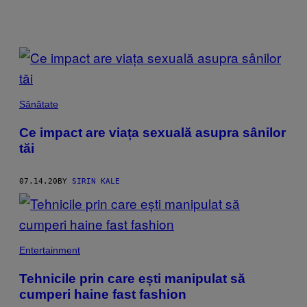
POSTS
BY
THIS
Sănătate
AUTHOR
Ce impact are viața sexuală asupra sânilor
tăi
07.14.20
BY
SIRIN KALE
Entertainment
Tehnicile prin care ești manipulat să
cumperi haine fast fashion