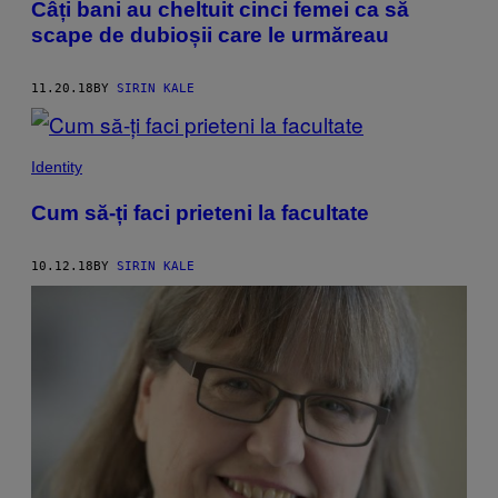
Câți bani au cheltuit cinci femei ca să
scape de dubioșii care le urmăreau
11.20.18
BY
SIRIN KALE
Identity
Cum să-ți faci prieteni la facultate
10.12.18
BY
SIRIN KALE