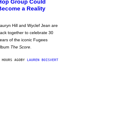
Hop Group Could
Become a Reality
auryn Hill and Wyclef Jean are
ack together to celebrate 30
ears of the iconic Fugees
album
The Score
.
 HOURS AGO
BY
LAUREN BOISVERT