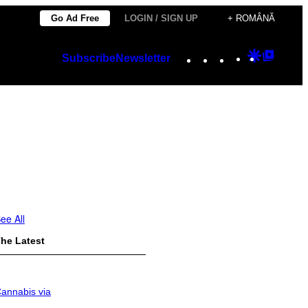
Go Ad Free
LOGIN / SIGN UP
+ ROMÂNĂ
Instagram
TikTok
YouTube
Google
Googl
Subscribe
Newsletter
Discover
Top
Posts
ee All
he Latest
annabis via