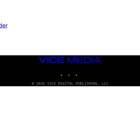
der
VICE
MEDIA
INSTAGRAM
TIKTOK
YOUTUBE
© 2026 VICE DIGITAL PUBLISHING, LLC