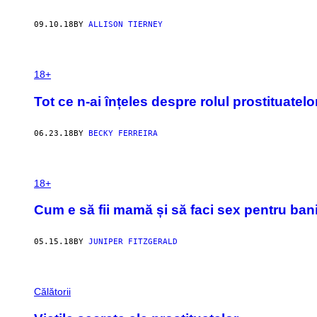
09.10.18
BY
ALLISON TIERNEY
18+
Tot ce n-ai înțeles despre rolul prostituate
06.23.18
BY
BECKY FERREIRA
18+
Cum e să fii mamă și să faci sex pentru bani
05.15.18
BY
JUNIPER FITZGERALD
Călătorii