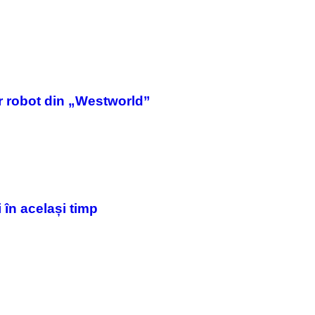
S
)
lor robot din „Westworld”
 în același timp