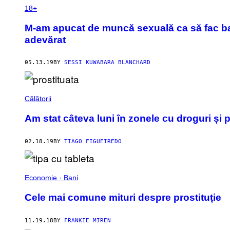
18+
M-am apucat de muncă sexuală ca să fac bani
adevărat
05.13.19
BY
SESSI KUWABARA BLANCHARD
Călătorii
Am stat câteva luni în zonele cu droguri și 
02.18.19
BY
TIAGO FIGUEIREDO
Economie · Bani
Cele mai comune mituri despre prostituție
11.19.18
BY
FRANKIE MIREN