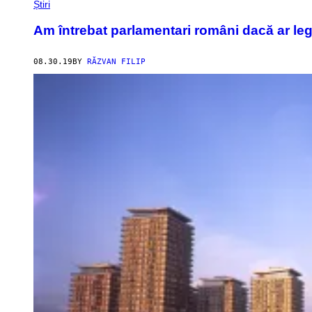
Știri
Am întrebat parlamentari români dacă ar le
08.30.19
BY
RĂZVAN FILIP