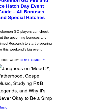
Pokémon GO Fire and
Ice Hatch Day Event
Guide – All Bonuses
and Special Hatches
okemon GO players can check
ut the upcoming bonuses and
imed Research to start preparing
or this weekend’s big event.
 HOUR AGO
BY
DENNY CONNOLLY
usic