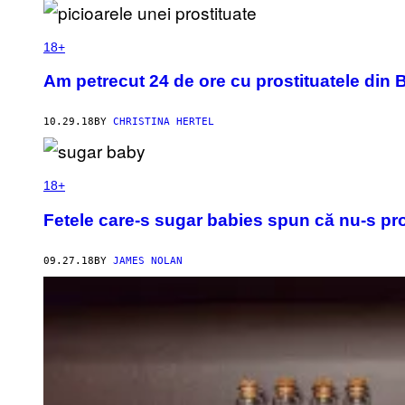
18+
Am petrecut 24 de ore cu prostituatele din B
10.29.18
BY
CHRISTINA HERTEL
18+
Fetele care-s sugar babies spun că nu-s pro
09.27.18
BY
JAMES NOLAN