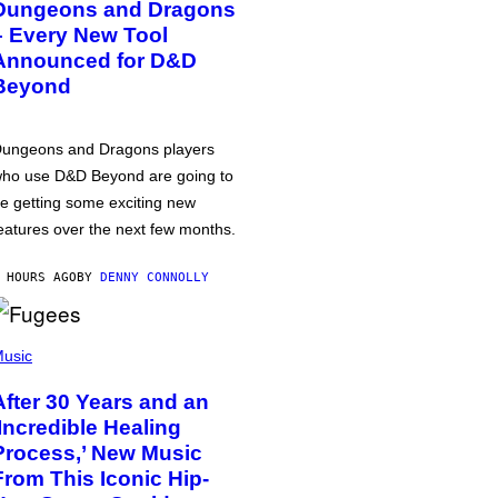
Dungeons and Dragons
– Every New Tool
Announced for D&D
Beyond
ungeons and Dragons players
ho use D&D Beyond are going to
e getting some exciting new
eatures over the next few months.
 HOURS AGO
BY
DENNY CONNOLLY
usic
After 30 Years and an
‘Incredible Healing
Process,’ New Music
From This Iconic Hip-