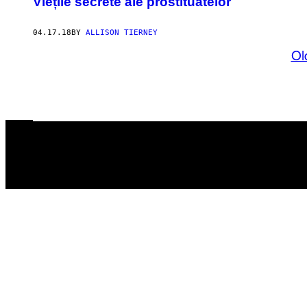
Viețile secrete ale prostituatelor
04.17.18
BY
ALLISON TIERNEY
Ol