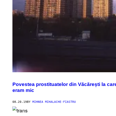
Povestea prostituatelor din Văcărești la ca
eram mic
08.20.19
BY
MIHNEA MIHALACHE-FIASTRU