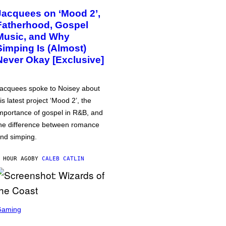
Jacquees on ‘Mood 2’,
Fatherhood, Gospel
Music, and Why
Simping Is (Almost)
Never Okay [Exclusive]
acquees spoke to Noisey about
is latest project ‘Mood 2’, the
mportance of gospel in R&B, and
he difference between romance
nd simping.
 HOUR AGO
BY
CALEB CATLIN
Gaming