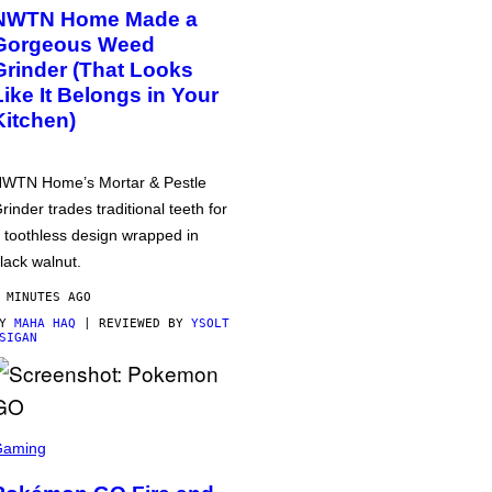
NWTN Home Made a
Gorgeous Weed
Grinder (That Looks
Like It Belongs in Your
Kitchen)
WTN Home’s Mortar & Pestle
rinder trades traditional teeth for
 toothless design wrapped in
lack walnut.
 MINUTES AGO
BY
MAHA HAQ
| REVIEWED BY
YSOLT
SIGAN
Gaming