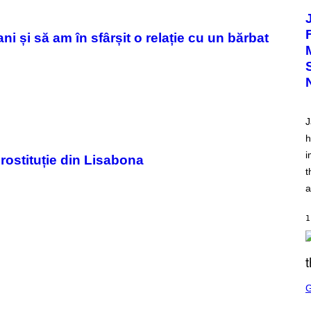
O
T
O
 și să am în sfârșit o relație cu un bărbat
V
I
A
C
A
M
K
I
J
R
K
h
)
i
prostituție din Lisabona
t
a
1
S
C
R
E