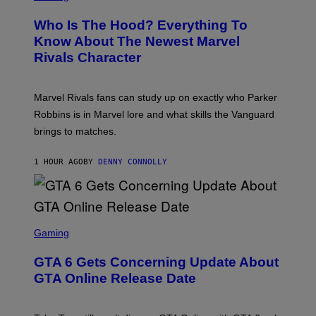
R
C
E
Z
Who Is The Hood? Everything To
E
A
N
Know About The Newest Marvel
R
S
S
Rivals Character
H
K
O
I
T
/
:
G
Marvel Rivals fans can study up on exactly who Parker
N
E
E
T
Robbins is in Marvel lore and what skills the Vanguard
T
T
brings to matches.
E
Y
A
I
S
M
1 HOUR AGO
BY
DENNY CONNOLLY
E
A
G
E
S
F
O
S
R
C
Gaming
V
R
E
E
GTA 6 Gets Concerning Update About
V
E
O
N
GTA Online Release Date
)
S
H
O