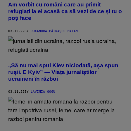
Am vorbit cu români care au primit
refugiați la ei acasă ca să vezi de ce și tu o
poți face
03.12.22
BY
RUXANDRA PĂTRAȘCU-MAIAN
„Să nu mai spui Kiev niciodată, așa spun
rușii. E Kyiv” — Viața jurnaliștilor
ucraineni în război
03.11.22
BY
LAVINIA GOGU