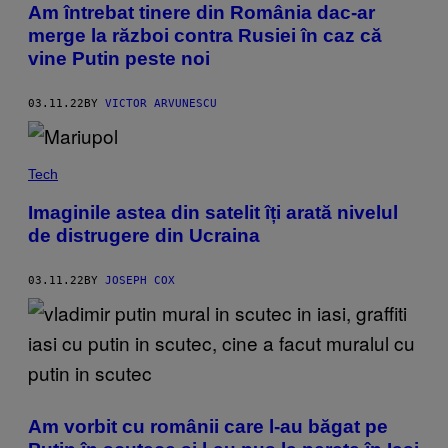
Am întrebat tinere din România dac-ar
merge la război contra Rusiei în caz că
vine Putin peste noi
03.11.22
BY
VICTOR ARVUNESCU
Tech
Imaginile astea din satelit îți arată nivelul
de distrugere din Ucraina
03.11.22
BY
JOSEPH COX
Am vorbit cu românii care l-au băgat pe