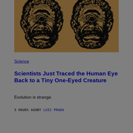
T
I
O
N
,
S
T
E
A
M
P
H
Science
O
T
Scientists Just Traced the Human Eye
O
:
Back to a Tiny One-Eyed Creature
C
S
A
I
Evolution is strange.
M
A
G
3 HOURS AGO
BY
LUIS PRADA
E
S
/
G
E