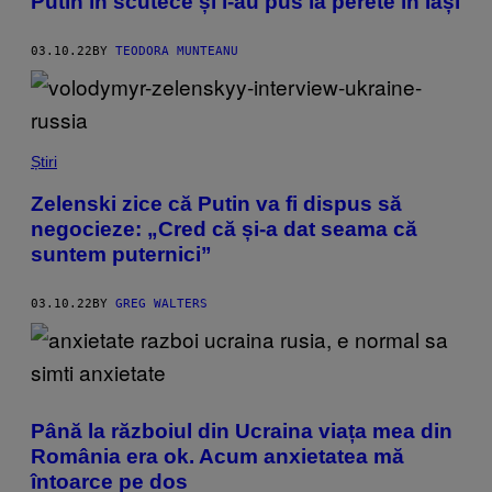
Putin în scutece și l-au pus la perete în Iași
03.10.22
BY
TEODORA MUNTEANU
Știri
Zelenski zice că Putin va fi dispus să
negocieze: „Cred că și-a dat seama că
suntem puternici”
03.10.22
BY
GREG WALTERS
Până la războiul din Ucraina viața mea din
România era ok. Acum anxietatea mă
întoarce pe dos