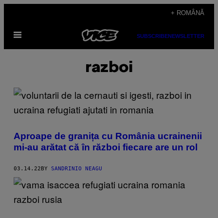
Skip
+ ROMÂNĂ
to
Open
content
SUBSCRIBE
NEWSLETTER
Menu
razboi
Aproape de granița cu România ucrainenii
mi-au arătat că în război fiecare are un rol
03.14.22
BY
SANDRINIO NEAGU