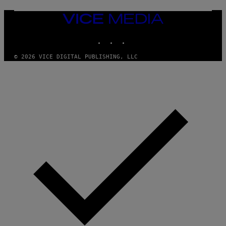
T
T
VICE
Y
MEDIA
I
M
INSTAGRAM
TIKTOK
YOUTUBE
A
G
© 2026 VICE DIGITAL PUBLISHING, LLC
E
S