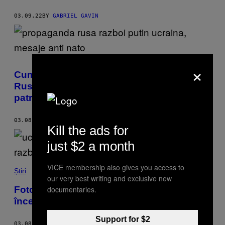
03.09.22
BY
GABRIEL GAVIN
×
Cum să nu fii trompetă pentru Putin și
Rusia în cazul războiului din Ucraina, în
patru pași simpli
03.08.22
BY
DRAGOȘ COSTACHE
Kill the ads for
just $2 a month
VICE membership also gives you access to
Știri
our very best writing and exclusive new
documentaries.
Fotografii devastatoare cu ucrainenii care
încearcă să fugă din calea războiului
Support for $2
03.08.22
BY
MAX DALY