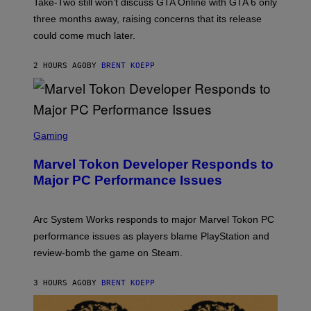
T
Take-Two still won’t discuss GTA Online with GTA 6 only
:
three months away, raising concerns that its release
R
O
could come much later.
C
K
S
2 HOURS AGO
BY
BRENT KOEPP
T
A
R
G
A
S
M
C
Gaming
E
R
S
E
Marvel Tokon Developer Responds to
E
N
Major PC Performance Issues
S
H
O
T
Arc System Works responds to major Marvel Tokon PC
:
performance issues as players blame PlayStation and
P
L
review-bomb the game on Steam.
A
Y
S
3 HOURS AGO
BY
BRENT KOEPP
T
A