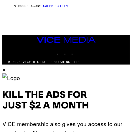
O
S
9 HOURS AGO
BY
CALEB CATLIN
E
B
R
E
T
O
N
VICE
/
MEDIA
P
I
INSTAGRAM
TIKTOK
YOUTUBE
C
S
© 2026 VICE DIGITAL PUBLISHING, LLC
A
×
C
T
I
O
N
/
KILL THE ADS FOR
N
U
R
JUST $2 A MONTH
P
H
O
T
VICE membership also gives you access to our
O
V