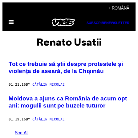
Skip
+ ROMÂNĂ
to
Open
content
SUBSCRIBE
NEWSLETTER
Menu
Renato Usatii
Tot ce trebuie să știi despre protestele și
violența de aseară, de la Chișinău
01.21.16
BY
CĂTĂLIN NICOLAE
Moldova a ajuns ca România de acum opt
ani: mogulii sunt pe buzele tuturor
01.19.16
BY
CĂTĂLIN NICOLAE
See All