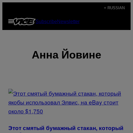
Skip
+ RUSSIAN
to
Open
Subscribe
Newsletter
content
Menu
Анна Йовине
POSTS
BY
THIS
AUTHOR
Этот смятый бумажный стакан, который