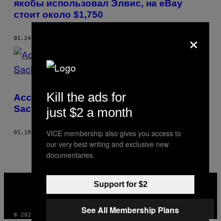
якобы использовал Элвис, на eBay
стоит около $1,750
×
01.24.18
BY
АННА ЙОВИНЕ
Kill the ads for
Ассистент украл у начальника Goldman
Sachs вино на сумму $1,2 млн
just $2 a month
VICE membership also gives you access to
01.19.18
BY
АННА ЙОВИНЕ
our very best writing and exclusive new
documentaries.
VICE
Support for $2
MEDIA
INSTAGRAM
TIKTOK
YOUTUBE
See All Membership Plans
© 2026 VICE DIGITAL PUBLISHING, LLC