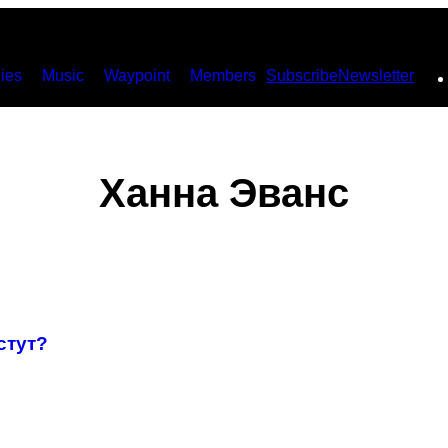
ies
Music
Waypoint
Members
Subscribe
Newsletter
Ханна Эванс
стут?