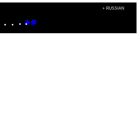
+ RUSSIAN
Instagram
TikTok
YouTube
Google
Google
Discover
Top
Posts