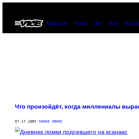
Skip
to
Open
Magazine
Pulse
Life
Tech
Munch
content
Menu
POSTS
Что произойдёт, когда миллениалы выра
BY
THIS
07.17.18
BY
ХАННА ЭВАНС
AUTHOR