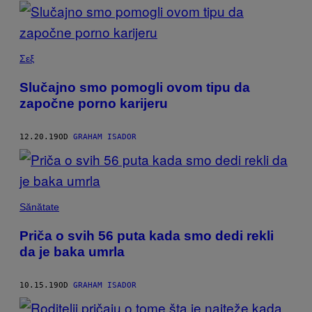
POSTS
BY
THIS
Σεξ
AUTHOR
Slučajno smo pomogli ovom tipu da
započne porno karijeru
12.20.19
OD
GRAHAM ISADOR
Sănătate
Priča o svih 56 puta kada smo dedi rekli
da je baka umrla
10.15.19
OD
GRAHAM ISADOR