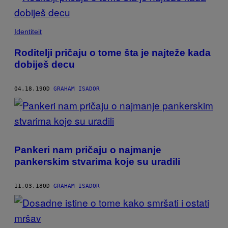
Identiteit
Roditelji pričaju o tome šta je najteže kada
dobiješ decu
04.18.19
OD
GRAHAM ISADOR
Pankeri nam pričaju o najmanje
pankerskim stvarima koje su uradili
11.03.18
OD
GRAHAM ISADOR