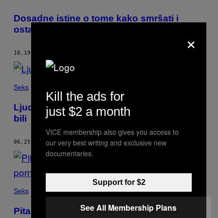
Dosadne istine o tome kako smršati i
ostati mršav
×
10.19.18
OD
GRAHAM ISADOR
Seks
Kill the ads for
Ljudi o najboljim dejtovima na kojima su
just $2 a month
bili
VICE membership also gives you access to
our very best writing and exclusive new
06.25.18
OD
GRAHAM ISADOR
documentaries.
Support for $2
Seks
See All Membership Plans
Pitali smo ljude koliko pornića je previše