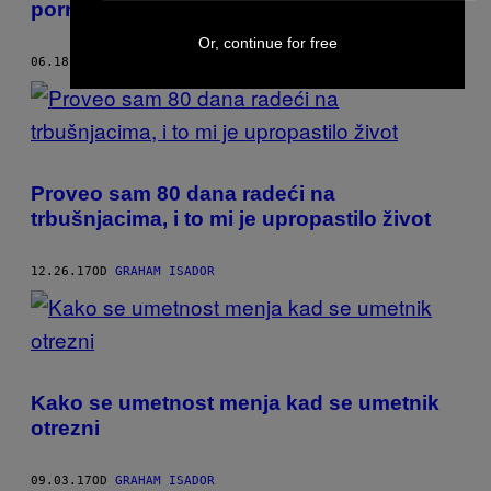
pornića
Or, continue for free
06.18.18
OD
GRAHAM ISADOR
Proveo sam 80 dana radeći na
trbušnjacima, i to mi je upropastilo život
12.26.17
OD
GRAHAM ISADOR
Kako se umetnost menja kad se umetnik
otrezni
09.03.17
OD
GRAHAM ISADOR