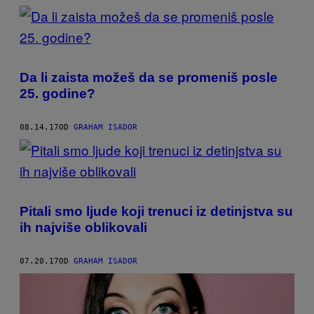
Da li zaista možeš da se promeniš posle
25. godine?
08.14.17
OD
GRAHAM ISADOR
Pitali smo ljude koji trenuci iz detinjstva su
ih najviše oblikovali
07.20.17
OD
GRAHAM ISADOR