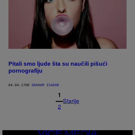
Pitali smo ljude šta su naučili pišući
pornografiju
04.04.17
OD
GRAHAM ISADOR
1
Starije
2
VICE