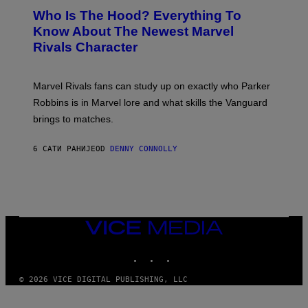
N
E
Z
Who Is The Hood? Everything To
I
E
A
V
N
Know About The Newest Marvel
R
E
S
S
Rivals Character
R
H
K
S
O
I
A
T
/
L
:
G
Marvel Rivals fans can study up on exactly who Parker
V
N
E
I
E
T
Robbins is in Marvel lore and what skills the Vanguard
A
T
T
G
brings to matches.
E
Y
E
A
I
T
S
M
T
6 САТИ РАНИЈЕ
OD
DENNY CONNOLLY
E
A
Y
G
I
E
M
S
A
F
G
O
E
R
S
V
VICE
)
E
MEDIA
V
INSTAGRAM
TIKTOK
YOUTUBE
O
)
© 2026 VICE DIGITAL PUBLISHING, LLC