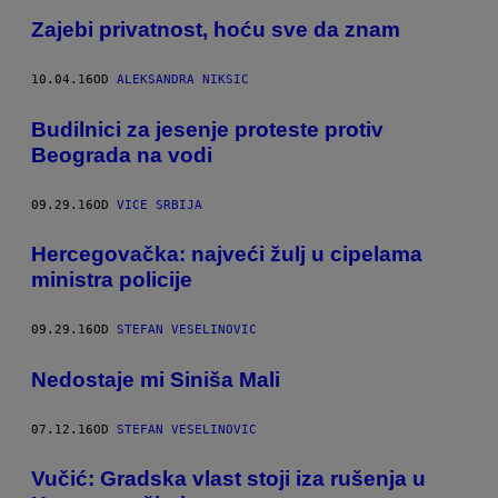
Zajebi privatnost, hoću sve da znam
10.04.16
OD
ALEKSANDRA NIKSIC
Budilnici za jesenje proteste protiv
Beograda na vodi
09.29.16
OD
VICE SRBIJA
Hercegovačka: najveći žulj u cipelama
ministra policije
09.29.16
OD
STEFAN VESELINOVIC
Nedostaje mi Siniša Mali
07.12.16
OD
STEFAN VESELINOVIC
Vučić: Gradska vlast stoji iza rušenja u