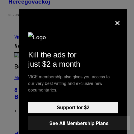
Hercegovačkoj
×
06.08.16
OD
VICE SRBIJA
Starije
Vidi sve
Najnovije
Kill the ads for
just $2 a month
(
VICE membership also gives you access to
P
Music
H
our very best writing and exclusive new
O
documentaries.
8 R&B Covers That Might Just Be
T
O
Better Than the Originals
B
Y
Support for $2
E
1 САТ РАНИЈЕ
OD
CALEB CATLIN
B
E
See All Membership Plans
T
R
P
O
H
Entertainment