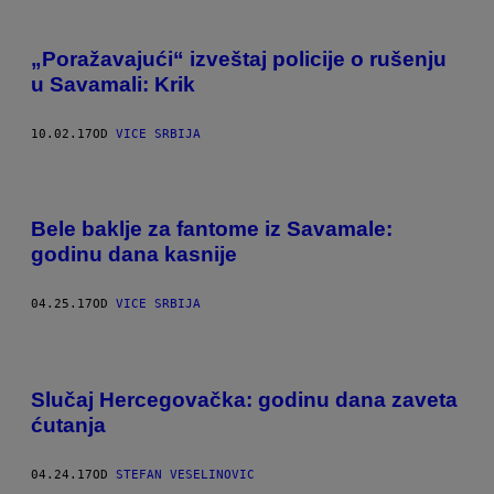
„Poražavajući“ izveštaj policije o rušenju
u Savamali: Krik
10.02.17
OD
VICE SRBIJA
Bele baklje za fantome iz Savamale:
godinu dana kasnije
04.25.17
OD
VICE SRBIJA
Slučaj Hercegovačka: godinu dana zaveta
ćutanja
04.24.17
OD
STEFAN VESELINOVIC