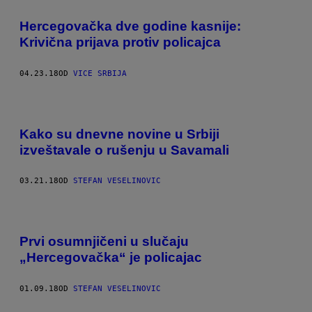
Hercegovačka dve godine kasnije:
Krivična prijava protiv policajca
04.23.18
OD
VICE SRBIJA
Kako su dnevne novine u Srbiji
izveštavale o rušenju u Savamali
03.21.18
OD
STEFAN VESELINOVIC
Prvi osumnjičeni u slučaju
„Hercegovačka“ je policajac
01.09.18
OD
STEFAN VESELINOVIC