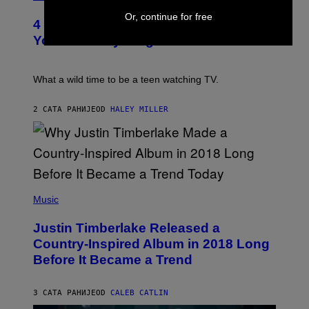
B
O
E
T
Or, continue for free
4 Iconic MTV Shows From the 2000s
R
O
T
:
You Definitely Forgot About
S
P
/
E
R
T
E
E
What a wild time to be a teen watching TV.
D
R
F
K
E
R
2 САТА РАНИЈЕ
OD
HALEY MILLER
R
A
N
M
S
E
)
R
/
G
E
(
T
P
Music
T
H
Y
O
I
Justin Timberlake Released a
T
M
O
Country-Inspired Album in 2018 Long
A
B
G
Before It Became a Trend
Y
E
C
S
H
R
3 САТА РАНИЈЕ
OD
CALEB CATLIN
I