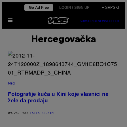
Скочи
Go Ad Free
LOGIN / SIGN UP
+ SRPSKI
на
Otvori
садржај
SUBSCRIBE
NEWSLETTER
Meni
Hercegovačka
Νέα
Fotografije kuća u Kini koje vlasnici ne
žele da prodaju
09.24.19
OD
TALIA SLONIM