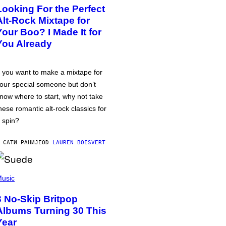
Looking For the Perfect
Alt-Rock Mixtape for
Your Boo? I Made It for
You Already
f you want to make a mixtape for
our special someone but don’t
now where to start, why not take
hese romantic alt-rock classics for
 spin?
 САТИ РАНИЈЕ
OD
LAUREN BOISVERT
usic
3 No-Skip Britpop
Albums Turning 30 This
Year