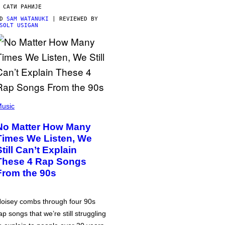
 САТИ РАНИЈЕ
OD
SAM WATANUKI
| REVIEWED BY
SOLT USIGAN
usic
No Matter How Many
Times We Listen, We
Still Can’t Explain
These 4 Rap Songs
From the 90s
oisey combs through four 90s
ap songs that we’re still struggling