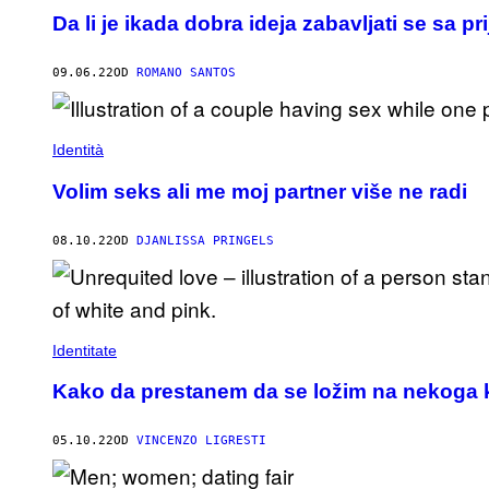
Da li je ikada dobra ideja zabavljati se sa pr
09.06.22
OD
ROMANO SANTOS
Identità
Volim seks ali me moj partner više ne radi
08.10.22
OD
DJANLISSA PRINGELS
Identitate
Kako da prestanem da se ložim na nekoga 
05.10.22
OD
VINCENZO LIGRESTI