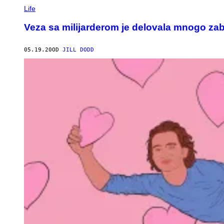
Life
Veza sa milijarderom je delovala mnogo zab
05.19.20
OD
JILL DODD