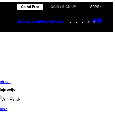
Go Ad Free
LOGIN / SIGN UP
+ SRPSKI
Instagram
TikTok
YouTube
Google
Goog
Subscribe
Newsletter
Discove
Top
Posts
idi sve
ajnovije
usic