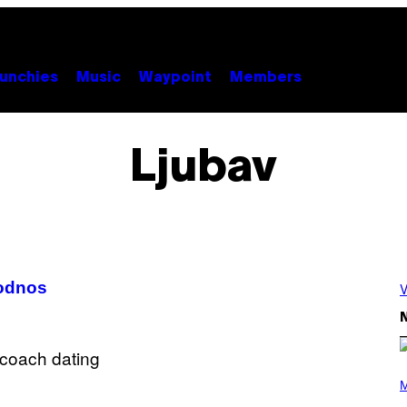
unchies
Music
Waypoint
Members
Ljubav
 odnos
V
N
(
P
M
H