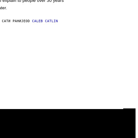
o explain to people over 30 years
ater.
 САТИ РАНИЈЕ
OD
CALEB CATLIN