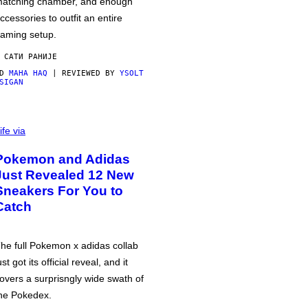
atching chamber, and enough
ccessories to outfit an entire
aming setup.
 САТИ РАНИЈЕ
OD
MAHA HAQ
| REVIEWED BY
YSOLT
SIGAN
ife via
Pokemon and Adidas
Just Revealed 12 New
Sneakers For You to
Catch
he full Pokemon x adidas collab
ust got its official reveal, and it
overs a surprisngly wide swath of
he Pokedex.