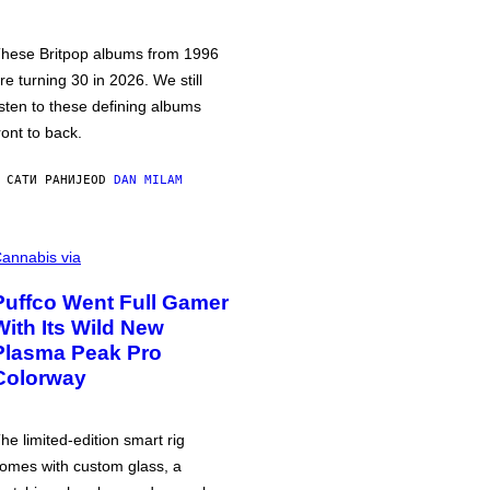
hese Britpop albums from 1996
re turning 30 in 2026. We still
isten to these defining albums
ront to back.
 САТИ РАНИЈЕ
OD
DAN MILAM
annabis via
Puffco Went Full Gamer
With Its Wild New
Plasma Peak Pro
Colorway
he limited-edition smart rig
omes with custom glass, a