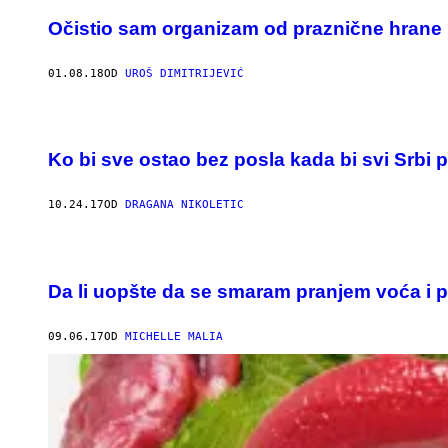
Očistio sam organizam od praznične hrane 
01.08.18
OD
UROŠ DIMITRIJEVIĆ
Ko bi sve ostao bez posla kada bi svi Srbi p
10.24.17
OD
DRAGANA NIKOLETIC
Da li uopšte da se smaram pranjem voća i 
09.06.17
OD
MICHELLE MALIA