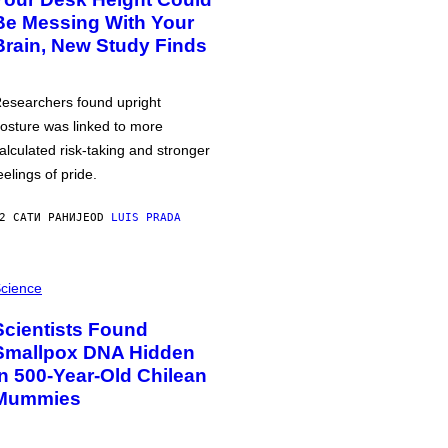
Be Messing With Your
Brain, New Study Finds
esearchers found upright
osture was linked to more
alculated risk-taking and stronger
eelings of pride.
2 САТИ РАНИЈЕ
OD
LUIS PRADA
cience
Scientists Found
Smallpox DNA Hidden
in 500-Year-Old Chilean
Mummies