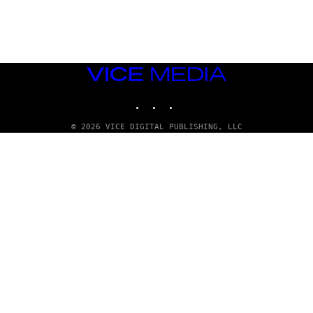
T
I
O
N
.
P
H
VICE
O
MEDIA
T
O
INSTAGRAM
TIKTOK
YOUTUBE
:
M
© 2026 VICE DIGITAL PUBLISHING, LLC
A
R
T
I
N
B
E
R
N
E
T
T
I
/
A
F
P
V