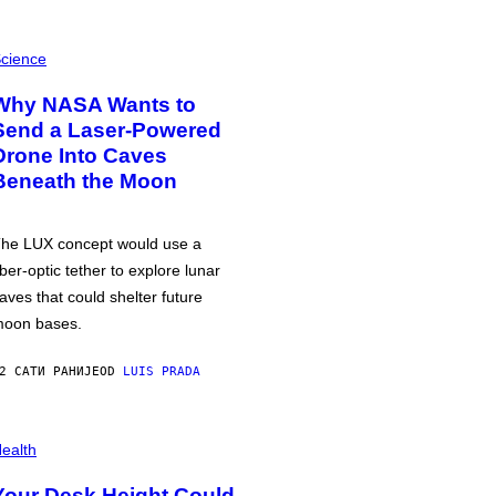
cience
Why NASA Wants to
Send a Laser-Powered
Drone Into Caves
Beneath the Moon
he LUX concept would use a
iber-optic tether to explore lunar
aves that could shelter future
oon bases.
2 САТИ РАНИЈЕ
OD
LUIS PRADA
ealth
Your Desk Height Could