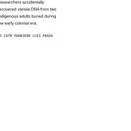
esearchers accidentally
ecovered variola DNA from two
ndigenous adults buried during
he early colonial era.
3 САТИ РАНИЈЕ
OD
LUIS PRADA