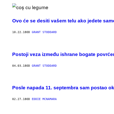
Ovo će se desiti vašem telu ako jedete sam
10.22.18
OD
GRANT STODDARD
Postoji veza između ishrane bogate povrćem
04.03.18
OD
GRANT STODDARD
Posle napada 11. septembra sam postao okor
02.27.18
OD
EDDIE MCNAMARA