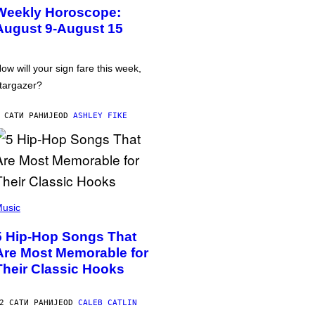
Weekly Horoscope:
August 9-August 15
ow will your sign fare this week,
targazer?
 САТИ РАНИЈЕ
OD
ASHLEY FIKE
usic
5 Hip-Hop Songs That
Are Most Memorable for
Their Classic Hooks
2 САТИ РАНИЈЕ
OD
CALEB CATLIN