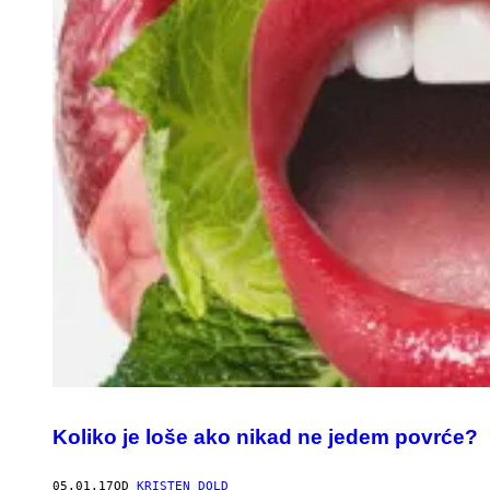
Koliko je loše ako nikad ne jedem povrće?
05.01.17
OD
KRISTEN DOLD