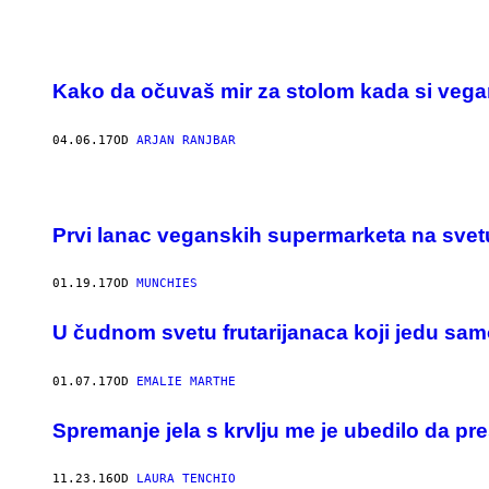
Kako da očuvaš mir za stolom kada si vega
04.06.17
OD
ARJAN RANJBAR
Prvi lanac veganskih supermarketa na svet
01.19.17
OD
MUNCHIES
U čudnom svetu frutarijanaca koji jedu sa
01.07.17
OD
EMALIE MARTHE
​Spremanje jela s krvlju me je ubedilo da 
11.23.16
OD
LAURA TENCHIO