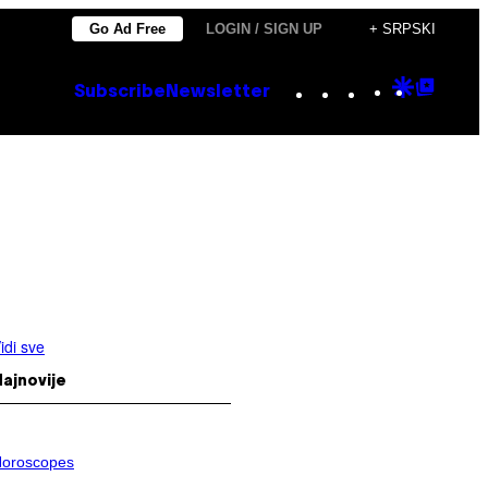
Go Ad Free
LOGIN / SIGN UP
+ SRPSKI
Instagram
TikTok
YouTube
Google
Goog
Subscribe
Newsletter
Discove
Top
Posts
idi sve
ajnovije
oroscopes