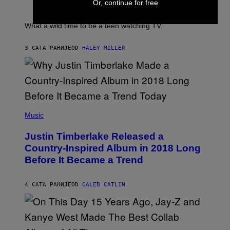
P
I
Or, continue for free
/
E
B
R
T
E
E
E
C
What a wild time to be a teen watching TV.
D
R
A
F
K
F
E
R
E
3 САТА РАНИЈЕ
OD
HALEY MILLER
R
A
S
N
M
T
S
E
I
)
R
V
/
A
G
L
E
)
(
T
P
Music
T
H
Y
O
I
Justin Timberlake Released a
T
M
O
Country-Inspired Album in 2018 Long
A
B
G
Before It Became a Trend
Y
E
C
S
H
R
4 САТА РАНИЈЕ
OD
CALEB CATLIN
I
S
T
O
P
H