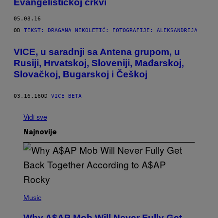
Evangelističkoj crkvi
05.08.16
OD
TEKST: DRAGANA NIKOLETIĆ: FOTOGRAFIJE: ALEKSANDRIJA
VICE, u saradnji sa Antena grupom, u
Rusiji, Hrvatskoj, Sloveniji, Mađarskoj,
Slovačkoj, Bugarskoj i Češkoj
03.16.16
OD
VICE BETA
Vidi sve
Najnovije
(
P
Music
H
O
Why A$AP Mob Will Never Fully Get