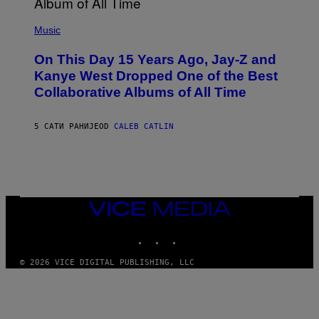
E
(
R
P
Music
P
H
O
O
L
On This Day 15 Years Ago, Jay-Z and
T
K
O
Kanye West Dropped One of the Best
/
B
N
Collaborative Albums of All Time
Y
B
D
C
A
U
N
5 САТИ РАНИЈЕ
OD
CALEB CATLIN
P
I
H
E
O
L
T
B
O
O
B
C
A
Z
N
VICE
A
K
MEDIA
R
/
S
INSTAGRAM
TIKTOK
YOUTUBE
N
K
B
I
C
© 2026 VICE DIGITAL PUBLISHING, LLC
/
U
G
N
E
I
T
V
T
E
Y