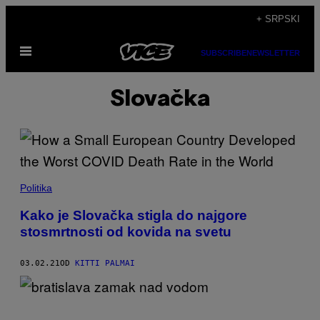
Скочи
+ SRPSKI
на
Otvori
садржај
SUBSCRIBE
NEWSLETTER
Meni
Slovačka
Politika
Kako je Slovačka stigla do najgore
stosmrtnosti od kovida na svetu
03.02.21
OD
KITTI PALMAI