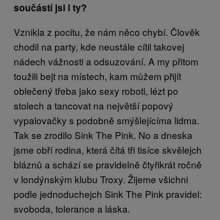
součástí jsi i ty?
Vznikla z pocitu, že nám něco chybí. Člověk
chodil na party, kde neustále cítil takovej
nádech vážnosti a odsuzování. A my přitom
toužili bejt na místech, kam můžem přijít
oblečený třeba jako sexy roboti, lézt po
stolech a tancovat na největší popový
vypalovačky s podobně smýšlejícíma lidma.
Tak se zrodilo Sink The Pink. No a dneska
jsme obří rodina, která čítá tři tisíce skvělejch
bláznů a schází se pravidelně čtyřikrát ročně
v londýnským klubu Troxy. Žijeme všichni
podle jednoduchejch Sink The Pink pravidel:
svoboda, tolerance a láska.