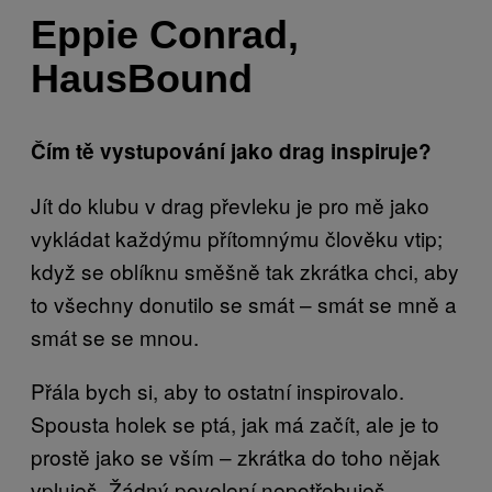
Eppie Conrad,
HausBound
Čím tě vystupování jako drag inspiruje?
Jít do klubu v drag převleku je pro mě jako
vykládat každýmu přítomnýmu člověku vtip;
když se oblíknu směšně tak zkrátka chci, aby
to všechny donutilo se smát – smát se mně a
smát se se mnou.
Přála bych si, aby to ostatní inspirovalo.
Spousta holek se ptá, jak má začít, ale je to
prostě jako se vším – zkrátka do toho nějak
vpluješ. Žádný povolení nepotřebuješ.