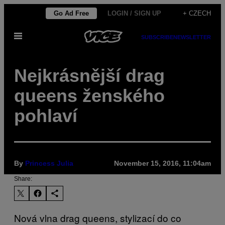
Skip
Go Ad Free
LOGIN / SIGN UP
+ CZECH
to
Open
content
SUBSCRIBE
NEWSLETTER
Menu
Nejkrásnější drag
queens ženského
pohlaví
By
Princess Julia
November 15, 2016, 11:04am
Share:
Nová vlna drag queens, stylizací do co