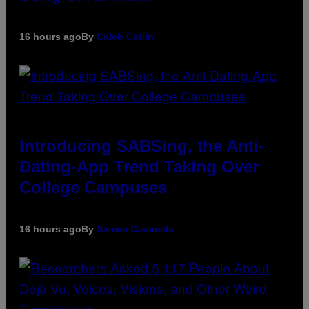
16 hours ago
By
Caleb Catlin
Introducing SABSing, the Anti-
Dating-App Trend Taking Over
College Campuses
16 hours ago
By
Sammi Caramela