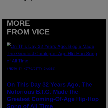
MORE
FROM VICE
(PHOTO BY NITRO/GETTY IMAGES)
On This Day 32 Years Ago, The
Notorious B.I.G. Made the
Greatest Coming-Of-Age Hip-Hop
Song of All Time