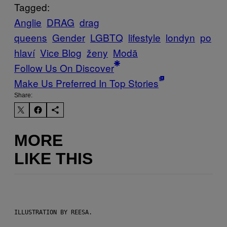
Tagged:
Anglie
DRAG
drag
queens
Gender
LGBTQ
lifestyle
londyn
po
hlaví
Vice Blog
ženy
Μodă
Follow Us On Discover
Make Us Preferred In Top Stories
Share:
MORE
LIKE THIS
ILLUSTRATION BY REESA.