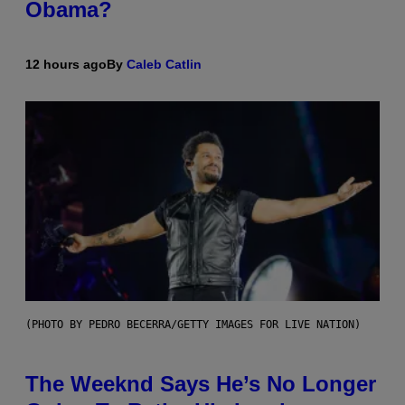
Obama?
12 hours ago
By
Caleb Catlin
(PHOTO BY PEDRO BECERRA/GETTY IMAGES FOR LIVE NATION)
The Weeknd Says He’s No Longer