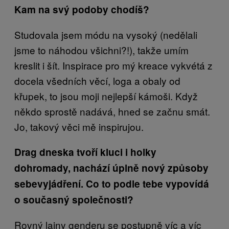
Kam na svý podoby chodíš?
Studovala jsem módu na vysoký (nedělali
jsme to náhodou všichni?!), takže umím
kreslit i šít. Inspirace pro mý kreace vykvétá z
docela všedních věcí, loga a obaly od
křupek, to jsou moji nejlepší kámoši. Když
někdo sprostě nadává, hned se začnu smát.
Jo, takový věci mě inspirujou.
Drag dneska tvoří kluci i holky
dohromady, nachází úplně nový způsoby
sebevyjádření. Co to podle tebe vypovídá
o současný společnosti?
Rovný lajny genderu se postupně víc a víc