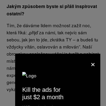
Jakým způsobem byste si přáli inspirovat
ostatní?
Tím, že dáváme lidem možnost zažít noc,
která říká: „přijď za námi, tak nejvíc sám
sebou, jak jen to jde, zkrátka TY – a budeš tu
vždycky vítán, oslavován a milován”. Naší
obrovskou společnou vášní je tvořit a nabízet
×
místo pro podobně smýšlející jedince, kteří za
námi můžou kdykoli přijít a najít sami sebe,
experimentovat s různými vzhledy, hrát si s
genderem, zapomenout na svý trápení a
vykašlat se na konformitu.
Kill the ads for
just $2 a month