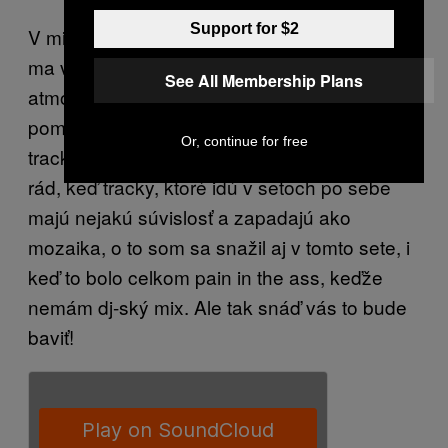
Support for $2
V mixe som sa snažil dať dokopy veci, ktoré
ma v poslednej dobe bavia najviac,
See All Membership Plans
atmosféricky, produkčne a zvukovo a
pomedzi to povplietať nejaké moje nové
Or, continue for free
tracky, ktoré sa objavia na TOWNS EP. Mám
rád, keď tracky, ktoré idú v setoch po sebe
majú nejakú súvislosť a zapadajú ako
mozaika, o to som sa snažil aj v tomto sete, i
keď to bolo celkom pain in the ass, keďže
nemám dj-ský mix. Ale tak snáď vás to bude
baviť!