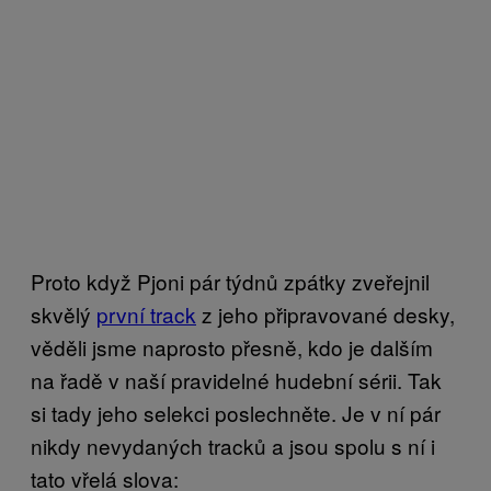
Proto když Pjoni pár týdnů zpátky zveřejnil
skvělý
první track
z jeho připravované desky,
věděli jsme naprosto přesně, kdo je dalším
na řadě v naší pravidelné hudební sérii. Tak
si tady jeho selekci poslechněte. Je v ní pár
nikdy nevydaných tracků a jsou spolu s ní i
tato vřelá slova: