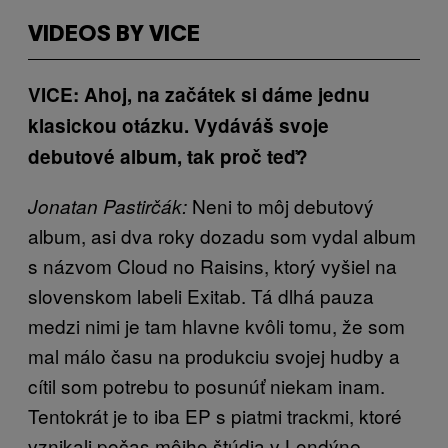
VIDEOS BY VICE
VICE: Ahoj, na začátek si dáme jednu
klasickou otázku. Vydáváš svoje
debutové album, tak proč teď?
Neni to môj debutový
Jonatan Pastirčák:
album, asi dva roky dozadu som vydal album
s názvom Cloud no Raisins, ktorý vyšiel na
slovenskom labeli Exitab. Tá dlhá pauza
medzi nimi je tam hlavne kvôli tomu, že som
mal málo času na produkciu svojej hudby a
cítil som potrebu to posunúť niekam inam.
Tentokrát je to iba EP s piatmi trackmi, ktoré
vznikali počas môjho štúdia v Londýne.