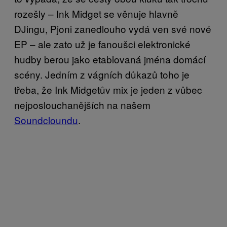
rozešly – Ink Midget se věnuje hlavně
DJingu, Pjoni zanedlouho vydá ven své nové
EP – ale zato už je fanoušci elektronické
hudby berou jako etablovaná jména domácí
scény. Jedním z vágních důkazů toho je
třeba, že Ink Midgetův mix je jeden z vůbec
nejposlouchanějších na našem
Soundcloundu
.