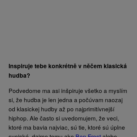
Inspiruje tebe konkrétně v něčem klasická
hudba?
Podvedome ma asi inšpiruje všetko a myslím
si, že hudba je len jedna a počúvam naozaj
od klasickej hudby až po najprimitívnejší
hiphop. Ale často si uvedomujem, že veci,
ktoré ma bavia najviac, sú tie, ktoré sú úplne
svojské, dajme tomu ako
Ben Frost
alebo