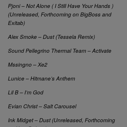
Pjoni – Not Alone ( I Still Have Your Hands )
(Unreleased, Forthcoming on BigBoss and
Exitab)
Alex Smoke – Dust (Tessela Remix)
Sound Pellegrino Thermal Team – Activate
Mssingno – Xe2
Lunice – Hitmane’s Anthem
Lil B – I’m God
Evian Christ – Salt Carousel
Ink Midget – Dust (Unreleased, Forthcoming