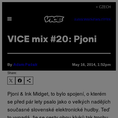
Skip
+ CZECH
to
Open
content
SUBSCRIBE
NEWSLETTER
Menu
VICE mix #20: Pjoni
By
May 16, 2014, 1:52pm
Adam Pešek
Share:
Pjoni & Ink Midget, to bylo spojení, o kterém
se před pár lety psalo jako o velkých nadějích
současné slovenské elektronické hudby. Teď
to vypadá, že se cesty obou kluků tak trochu