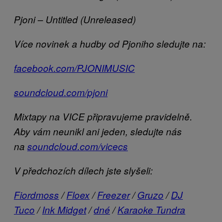
Pjoni – Untitled (Unreleased)
Více novinek a hudby od Pjoniho sledujte na:
facebook.com/PJONIMUSIC
soundcloud.com/pjoni
Mixtapy na VICE připravujeme pravidelně.
Aby vám neunikl ani jeden, sledujte nás
na
soundcloud.com/vicecs
V předchozích dílech jste slyšeli:
Fiordmoss
/
Floex
/
Freezer
/
Gruzo
/
DJ
Tuco
/
Ink Midget
/
dné
/
Karaoke Tundra