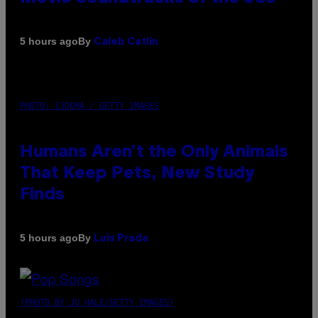
By
5 hours ago
Caleb Catlin
PHOTO: IJDEMA / GETTY IMAGES
Humans Aren’t the Only Animals
That Keep Pets, New Study
Finds
By
5 hours ago
Luis Prada
(PHOTO BY JO HALE/GETTY IMAGES)