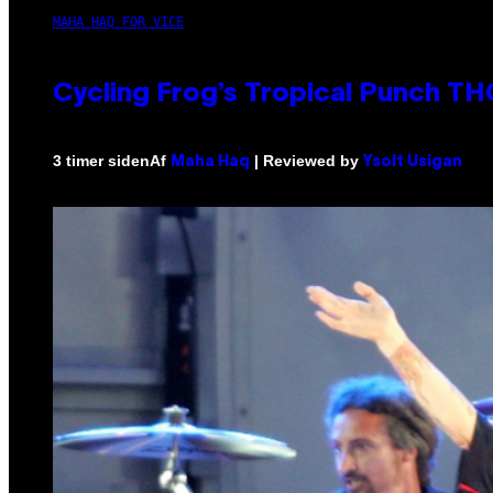
MAHA HAQ FOR VICE
Cycling Frog’s Tropical Punch THC
Af
| Reviewed by
3 timer siden
Maha Haq
Ysolt Usigan