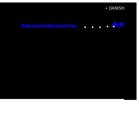
+ DANISH
Instagram
TikTok
YouTube
Google
Goog
Subscribe
Newsletter
Discove
Top
Posts