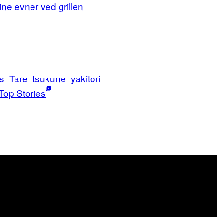
ine evner ved grillen
s
Tare
tsukune
yakitori
Top Stories