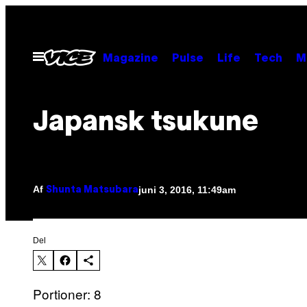
Spring
til
indhold
Åbn
Magazine
Pulse
Life
Tech
M
Menu
Japansk tsukune
Af
juni 3, 2016, 11:49am
Shunta Matsubara
Del
Portioner: 8