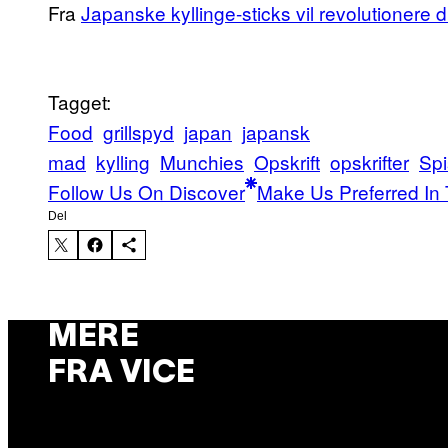
Fra
Japanske kyllinge-sticks vil revolutionere d
Tagget:
Food
grillspyd
japan
japansk
mad
kylling
Munchies
Opskrift
opskrifter
Spi
Follow Us On Discover
Make Us Preferred In 
Del
MERE
FRA VICE