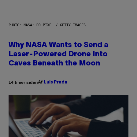
PHOTO: NASA; DR PIXEL / GETTY IMAGES
Why NASA Wants to Send a
Laser-Powered Drone Into
Caves Beneath the Moon
Af
14 timer siden
Luis Prada