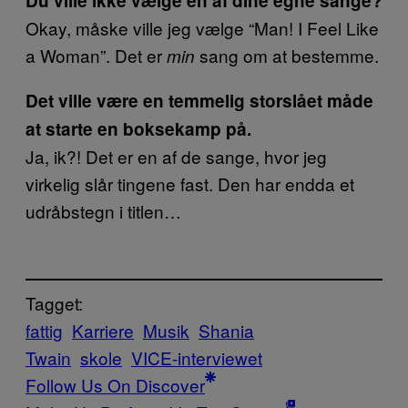
Du ville ikke vælge en af dine egne sange?
Okay, måske ville jeg vælge “Man! I Feel Like
a Woman”. Det er
sang om at bestemme.
min
Det ville være en temmelig storslået måde
at starte en boksekamp på.
Ja, ik?! Det er en af de sange, hvor jeg
virkelig slår tingene fast. Den har endda et
udråbstegn i titlen…
Tagget:
fattig
Karriere
Musik
Shania
Twain
skole
VICE-interviewet
Follow Us On Discover