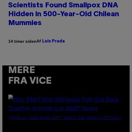
Scientists Found Smallpox DNA
Hidden in 500-Year-Old Chilean
Mummies
Af
14 timer siden
Luis Prada
MERE
FRA VICE
(PHOTO BY NOAM GALAI/GETTY IMAGES FOR TRIBECA FESTIVAL)