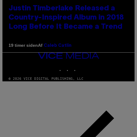
Justin Timberlake Released a
Country-Inspired Album in 2018
Long Before It Became a Trend
Af
19 timer siden
Caleb Catlin
VICE
MEDIA
INSTAGRAM
TIKTOK
YOUTUBE
© 2026 VICE DIGITAL PUBLISHING, LLC