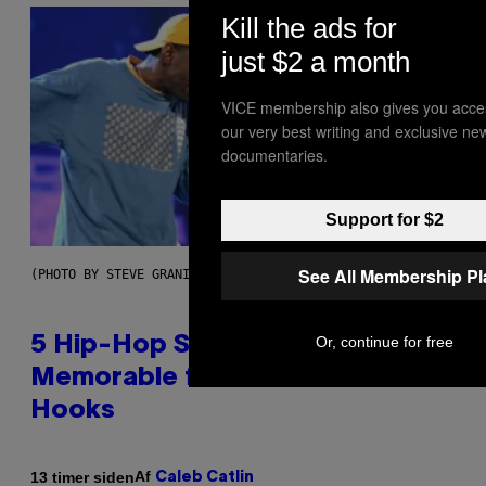
Kill the ads for
just $2 a month
VICE membership also gives you acce
our very best writing and exclusive ne
documentaries.
Support for $2
See All Membership P
(PHOTO BY STEVE GRANITZ/WIREIMAGE)
Or, continue for free
5 Hip-Hop Songs That Are Most
Memorable for Their Classic
Hooks
Af
13 timer siden
Caleb Catlin