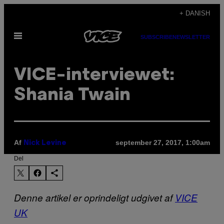
Spring
+ DANISH
til
Åbn
indhold
SUBSCRIBE
NEWSLETTER
Menu
VICE-interviewet:
Shania Twain
Af
september 27, 2017, 1:00am
Nick Levine
Del
Denne artikel er oprindeligt udgivet af
VICE
UK