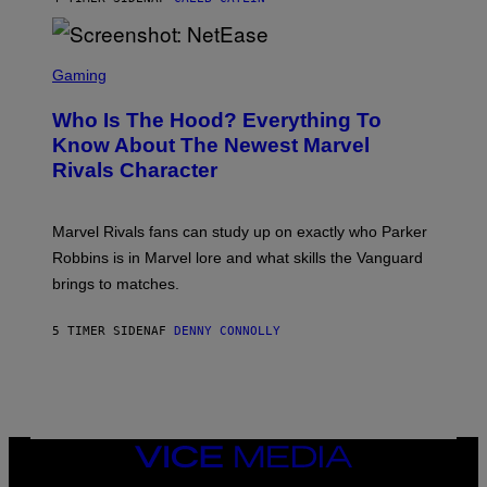
P
I
H
E
O
L
T
S
B
O
C
Gaming
O
B
R
C
A
E
Z
N
Who Is The Hood? Everything To
E
A
K
N
Know About The Newest Marvel
R
/
S
S
N
Rivals Character
H
K
B
O
I
C
T
/
U
:
G
N
Marvel Rivals fans can study up on exactly who Parker
N
E
I
E
T
Robbins is in Marvel lore and what skills the Vanguard
V
T
T
E
brings to matches.
E
Y
R
A
I
S
S
M
A
5 TIMER SIDEN
AF
DENNY CONNOLLY
E
A
L
G
V
E
I
S
A
F
G
O
E
R
T
V
VICE
T
E
MEDIA
Y
V