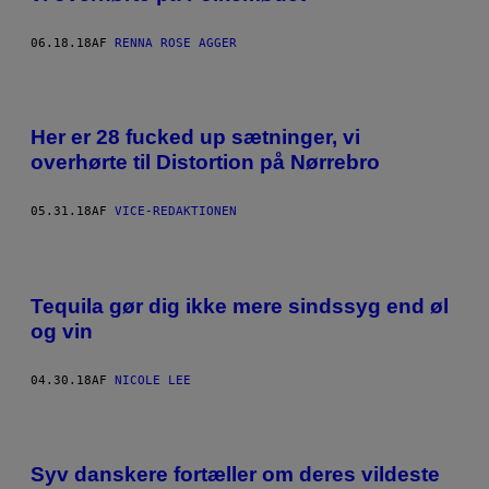
06.18.18
AF
RENNA ROSE AGGER
Her er 28 fucked up sætninger, vi
overhørte til Distortion på Nørrebro
05.31.18
AF
VICE-REDAKTIONEN
Tequila gør dig ikke mere sindssyg end øl
og vin
04.30.18
AF
NICOLE LEE
Syv danskere fortæller om deres vildeste