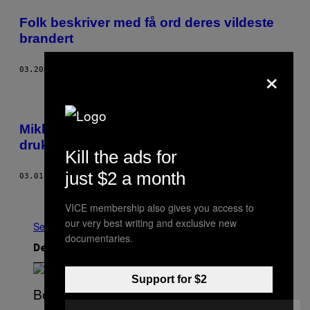
Folk beskriver med få ord deres vildeste
brandert
×
03.20.18
AF
ANNA GOLDFARB
Mikkel var sikker på, hans far skulle dø af
druk
Kill the ads for
just $2 a month
03.01.18
AF
RENNA ROSE AGGER
Nyere
Ældre
VICE membership also gives you access to
our very best writing and exclusive new
Se Alle
documentaries.
Det nyeste indhold
Support for $2
(