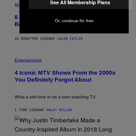
See All Membership Plans
P
Music
H
O
8 R&B Covers That Might Just Be
T
Or, continue for free
O
Better Than the Originals
B
Y
E
35 MINUTTER SIDEN
AF
CALEB CATLIN
B
E
T
R
P
O
H
Entertainment
B
O
E
T
4 Iconic MTV Shows From the 2000s
R
O
T
:
You Definitely Forgot About
S
P
/
E
R
T
E
E
What a wild time to be a teen watching TV.
D
R
F
K
E
R
1 TIME SIDEN
AF
HALEY MILLER
R
A
N
M
S
E
)
R
/