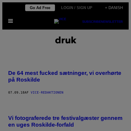
Spring
Go Ad Free
LOGIN / SIGN UP
+ DANISH
til
Åbn
indhold
SUBSCRIBE
NEWSLETTER
Menu
druk
De 64 mest fucked sætninger, vi overhørte
på Roskilde
07.09.18
AF
VICE-REDAKTIONEN
Vi fotograferede tre festivalgæster gennem
en uges Roskilde-forfald