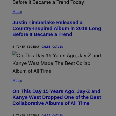
G
E
(
T
P
Music
T
H
Y
O
I
Justin Timberlake Released a
T
M
O
Country-Inspired Album in 2018 Long
A
B
G
Before It Became a Trend
Y
E
C
S
H
R
3 TIMER SIDEN
AF
CALEB CATLIN
I
S
T
O
P
H
E
(
R
P
Music
P
H
O
O
L
On This Day 15 Years Ago, Jay-Z and
T
K
O
Kanye West Dropped One of the Best
/
B
N
Collaborative Albums of All Time
Y
B
D
C
A
U
N
4 TIMER SIDEN
AF
CALEB CATLIN