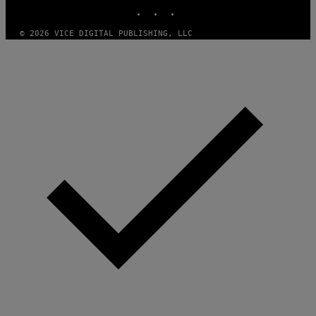
I
INSTAGRAM
TIKTOK
YOUTUBE
O
M
)
A
G
© 2026 VICE DIGITAL PUBLISHING, LLC
E
S
)