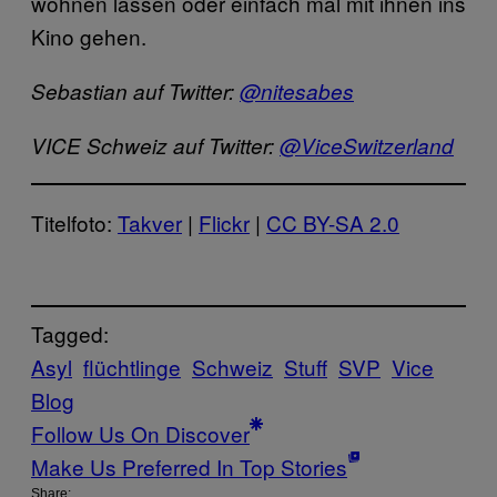
wohnen lassen oder einfach mal mit ihnen ins
Kino gehen.
Sebastian auf Twitter:
@nitesabes
VICE Schweiz auf Twitter:
@ViceSwitzerland
Titelfoto:
Takver
|
Flickr
|
CC BY-SA 2.0
Tagged:
Asyl
flüchtlinge
Schweiz
Stuff
SVP
Vice
Blog
Follow Us On Discover
Make Us Preferred In Top Stories
Share: