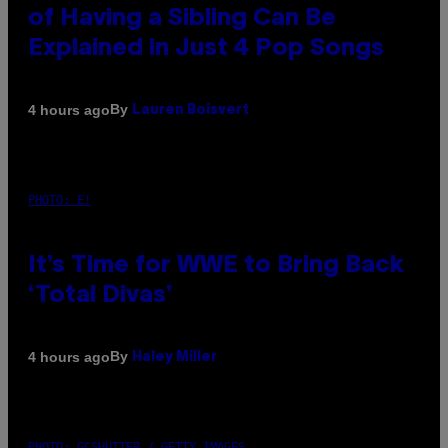
of Having a Sibling Can Be
Explained in Just 4 Pop Songs
By
4 hours ago
Lauren Boisvert
PHOTO: E!
It’s Time for WWE to Bring Back
‘Total Divas’
By
4 hours ago
Haley Miller
PHOTO: GCSHUTTER / GETTY IMAGES