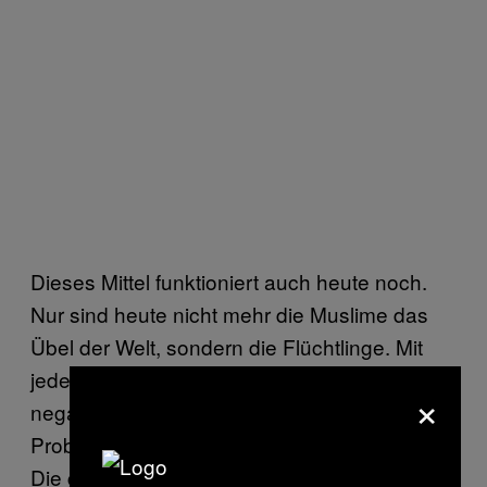
Dieses Mittel funktioniert auch heute noch.
Nur sind heute nicht mehr die Muslime das
Übel der Welt, sondern die Flüchtlinge. Mit
jedem Bericht, der Flüchtlinge in einen
×
negativen Kontext setzt, sie als Teil eines
Problems sieht, wird das Mantra wiederholt.
Die gute Nachricht dabei: Wir können etwas