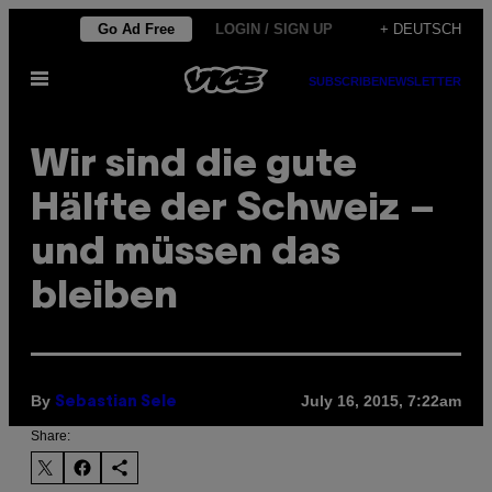
Skip
Go Ad Free
LOGIN / SIGN UP
+ DEUTSCH
to
Open
content
SUBSCRIBE
NEWSLETTER
Menu
Wir sind die gute
Hälfte der Schweiz –
und müssen das
bleiben
By
July 16, 2015, 7:22am
Sebastian Sele
Share: