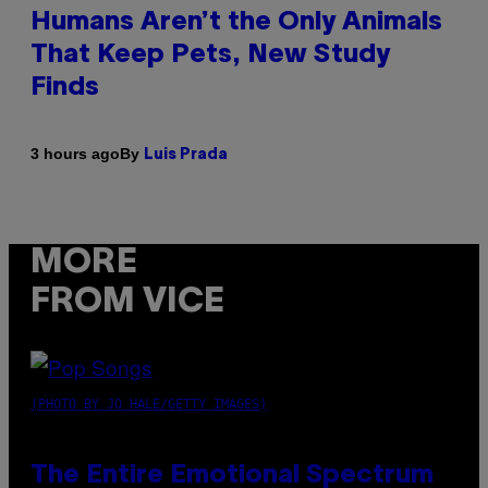
Humans Aren’t the Only Animals
That Keep Pets, New Study
Finds
By
3 hours ago
Luis Prada
MORE
FROM VICE
(PHOTO BY JO HALE/GETTY IMAGES)
The Entire Emotional Spectrum