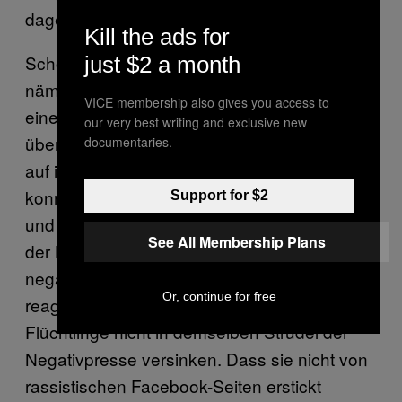
dagegen tun.
Kill the ads for
Schon bei der Minarettinitiative haben wir
just $2 a month
nämlich zwei Fehler gemacht. Wir haben
VICE membership also gives you access to
einerseits den Islamgegnern das Feld
our very best writing and exclusive new
überlassen und andererseits zu wenig heftig
documentaries.
auf ihren Bullshit reagiert. Die Initianten
konnten ihr Mantra ungestört in den Medien
Support for $2
und auf Facebook verbreiten. Ein grosser Teil
See All Membership Plans
der Berichte über Muslime war damals
negativ gefärbt. Und wir haben kaum darauf
Or, continue for free
reagiert. Heute müssen wir schauen, dass
Flüchtlinge nicht in demselben Strudel der
Negativpresse versinken. Dass sie nicht von
rassistischen Facebook-Seiten erstickt