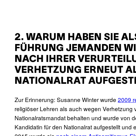
2. WARUM HABEN SIE ALS
FÜHRUNG JEMANDEN W
NACH IHRER VERURTEI
VERHETZUNG ERNEUT AL
NATIONALRAT AUFGEST
Zur Erinnerung: Susanne Winter wurde
2009 re
religiöser Lehren als auch wegen Verhetzung ve
Nationalratsmandat behalten und wurde von d
Kandidatin für den Nationalrat aufgestellt und
2015 wurde sie
nach einem Antisemitismus-Ek