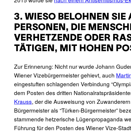
3. WIESO BELOHNEN SI
PERSONEN, DIE MENSC
VERHETZENDE ODER RAS
TÄTIGEN, MIT HOHEN PO
Zur Erinnerung: Nicht nur wurde Johann Gud
Wiener Vizebürgermeister gehievt, auch
Marti
eingestuften schlagenden Verbindung “Olympia
dem Posten des dritten Nationalratspräsident
Krauss
, der die Ausweisung von Zuwanderern “
Bürgermeister als “Türken-Bürgermeister” bez
stammende hetzerische Lügenpropaganda weite
Führung für den Posten des Wiener Vize-Stad