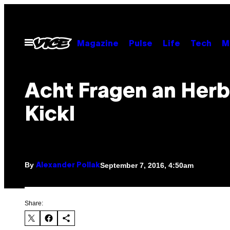
Skip
to
content
Open
Magazine
Pulse
Life
Tech
M
Menu
Acht Fragen an Herb
Kickl
By
September 7, 2016, 4:50am
Alexander Pollak
Share: