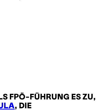
LS FPÖ-FÜHRUNG ES ZU,
AULA
, DIE