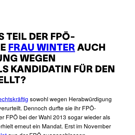
 TEIL DER FPÖ-
IE
FRAU WINTER
AUCH
LUNG WEGEN
S KANDIDATIN FÜR DEN
ELLT?
chtskräftig
sowohl wegen Herabwürdigung
rurteilt. Dennoch durfte sie ihr FPÖ-
er FPÖ bei der Wahl 2013 sogar wieder als
 erhielt erneut ein Mandat. Erst im November
lat
aus der FPÖ ausgeschlossen.