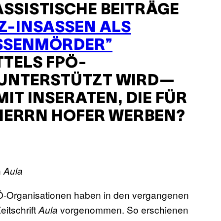
ASSISTISCHE BEITRÄGE
Z-INSASSEN ALS
SSENMÖRDER”
TTELS FPÖ-
UNTERSTÜTZT WIRD—
T INSERATEN, DIE FÜR
 HERRN HOFER WERBEN?
n
Aula
PÖ-Organisationen haben in den vergangenen
itschrift
vorgenommen. So erschienen
Aula