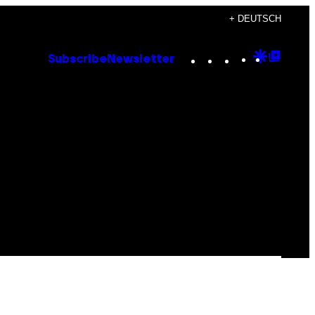
+ DEUTSCH
Instagram
TikTok
YouTube
Google
Goog
Subscribe
Newsletter
Discove
Top
Posts