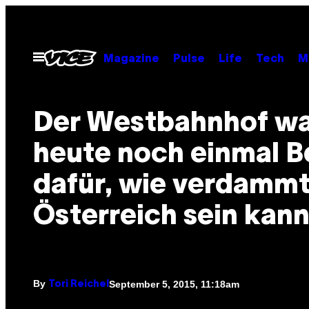
Skip
to
content
Open
Magazine
Pulse
Life
Tech
M
Menu
Der Westbahnhof w
heute noch einmal B
dafür, wie verdammt
Österreich sein kan
By
September 5, 2015, 11:18am
Tori Reichel