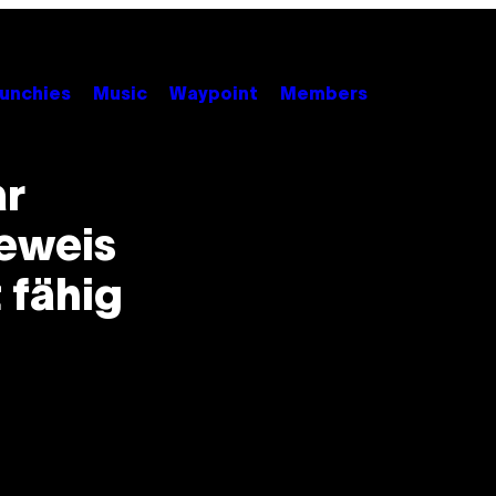
unchies
Music
Waypoint
Members
ar
eweis
 fähig
n