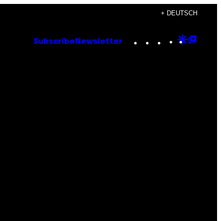
+ DEUTSCH
Instagram
TikTok
YouTube
Google
Goog
Subscribe
Newsletter
Discove
Top
Posts