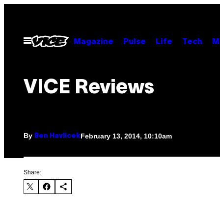
Skip
to
content
Open
Magazine
Pulse
Life
Tech
M
Menu
VICE Reviews
By
February 13, 2014, 10:10am
Ben Havlicek
Share: