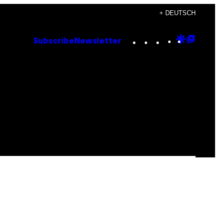
+ DEUTSCH
Instagram
TikTok
YouTube
Google
Goog
Subscribe
Newsletter
Discove
Top
Posts