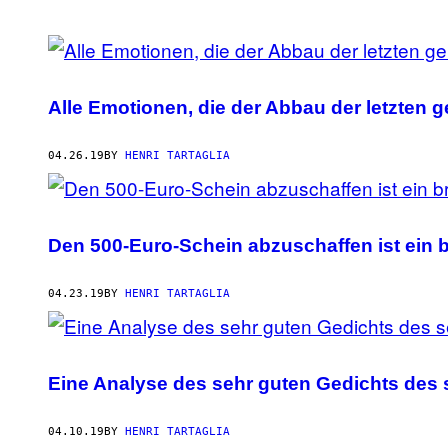
POSTS
BY
Alle Emotionen, die der Abbau der letzten g
THIS
AUTHOR
04.26.19
BY
HENRI TARTAGLIA
Den 500-Euro-Schein abzuschaffen ist ein br
04.23.19
BY
HENRI TARTAGLIA
Eine Analyse des sehr guten Gedichts des s
04.10.19
BY
HENRI TARTAGLIA