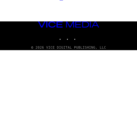
VICE
MEDIA
INSTAGRAM
TIKTOK
YOUTUBE
© 2026 VICE DIGITAL PUBLISHING, LLC