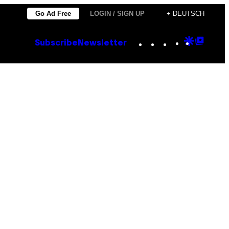
Go Ad Free
LOGIN / SIGN UP
+ DEUTSCH
Instagram
TikTok
YouTube
Google
Goog
Subscribe
Newsletter
Discove
Top
Posts