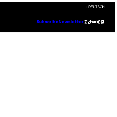
+ DEUTSCH
Instagram
TikTok
YouTube
Google Discover
Google Top Posts
Subscribe
Newsletter