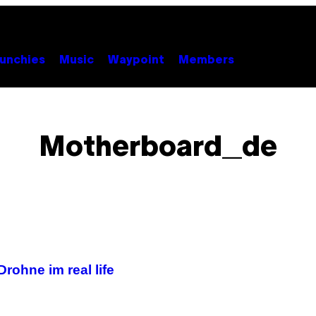
unchies
Music
Waypoint
Members
Motherboard_de
rohne im real life