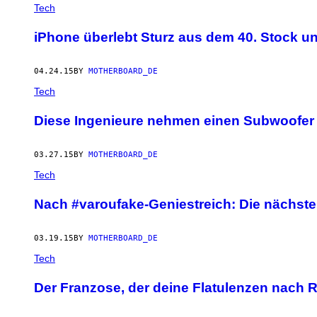
AUTHOR
Tech
iPhone überlebt Sturz aus dem 40. Stock un
04.24.15
BY
MOTHERBOARD_DE
Tech
Diese Ingenieure nehmen einen Subwoofer
03.27.15
BY
MOTHERBOARD_DE
Tech
Nach #varoufake-Geniestreich: Die nächst
03.19.15
BY
MOTHERBOARD_DE
Tech
Der Franzose, der deine Flatulenzen nach R