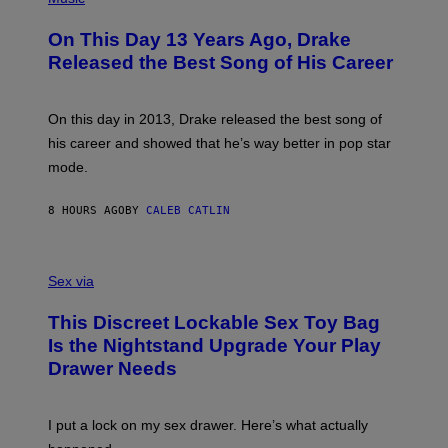
H
A
O
L
On This Day 13 Years Ago, Drake
T
D
O
I
Released the Best Song of His Career
B
E
Y
/
G
G
A
E
On this day in 2013, Drake released the best song of
R
T
his career and showed that he’s way better in pop star
Y
T
G
Y
mode.
E
I
R
M
S
A
8 HOURS AGO
BY
CALEB CATLIN
H
G
O
E
F
S
S
F
A
Sex via
/
M
W
W
I
This Discreet Lockable Sex Toy Bag
A
R
T
E
Is the Nightstand Upgrade Your Play
A
I
Drawer Needs
N
M
U
A
K
G
I
E
I put a lock on my sex drawer. Here’s what actually
F
)
O