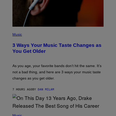
R
B
I
S
/
C
O
R
P
B
H
Music
I
O
S
T
3 Ways Your Music Taste Changes as
V
O
I
I
You Get Older
A
L
G
L
E
U
T
S
As you age, your favorite bands don’t hit the same. It’s
T
T
not a bad thing, and here are 3 ways your music taste
Y
R
I
A
changes as you get older.
M
T
A
I
G
O
7 HOURS AGO
BY
DAN MILAM
E
N
S
B
)
Y
I
A
(
N
P
Music
W