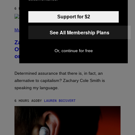
G
A
6 HOURS AGO
BY
STEPHEN ANDREW GALIHER
T
Support for $2
O
/
(
G
P
Music
E
See All Membership Plans
H
T
O
T
Zachary Cole Smith Wants a Publicly
T
Y
O
I
Owned Music Streaming Library Built
Or, continue for free
B
M
on Spotify’s Dismantled Bones
Y
A
R
G
O
E
B
S
Determined assurance that there is, in fact, an
E
R
alternative to capitalism? Zachary Cole Smith is
T
speaking my language.
O
P
A
6 HOURS AGO
BY
LAUREN BOISVERT
N
U
C
C
I
–
C
O