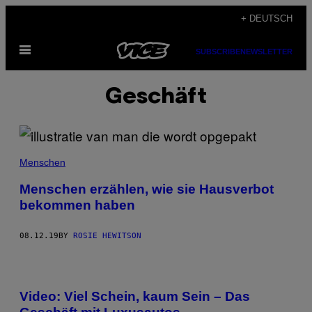
Skip
+ DEUTSCH
to
Open
content
SUBSCRIBE
NEWSLETTER
Menu
Geschäft
Menschen
Menschen erzählen, wie sie Hausverbot
bekommen haben
08.12.19
BY
ROSIE HEWITSON
Video: Viel Schein, kaum Sein – Das