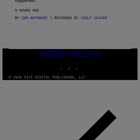
happened.
R
V
9 HOURS AGO
I
C
BY
SAM WATANUKI
| REVIEWED BY
YSOLT USIGAN
E
VICE
MEDIA
INSTAGRAM
TIKTOK
YOUTUBE
© 2026 VICE DIGITAL PUBLISHING, LLC