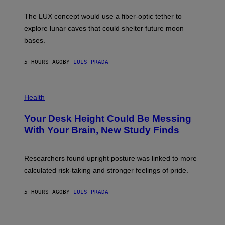
W
A
I
;
The LUX concept would use a fiber-optic tether to
R
D
E
R
explore lunar caves that could shelter future moon
I
P
M
bases.
I
A
X
G
E
E
5 HOURS AGO
BY
LUIS PRADA
L
)
/
G
E
P
T
H
Health
T
O
Y
T
I
Your Desk Height Could Be Messing
O
M
:
With Your Brain, New Study Finds
A
B
G
A
E
T
S
U
Researchers found upright posture was linked to more
H
calculated risk-taking and stronger feelings of pride.
A
N
T
5 HOURS AGO
BY
LUIS PRADA
O
K
E
R
A
/