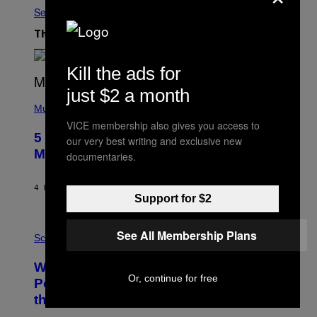
See All
The Latest
Kill the ads for
just $2 a month
(
P
Music
H
VICE membership also gives you access to
O
5 Hip-Hop Songs That Are Most
our very best writing and exclusive new
T
O
Memorable for Their Classic Hooks
documentaries.
B
Y
S
4 HOURS AGO
BY
CALEB CATLIN
T
Support for $2
E
V
E
P
See All Membership Plans
G
H
Science
R
O
A
T
Why NASA Wants to Send a Laser-
N
O
I
Or, continue for free
:
Powered Drone Into Caves Beneath
T
N
the Moon
Z
A
/
S