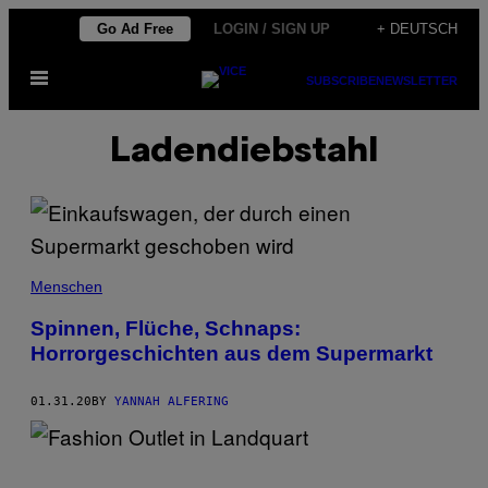
Skip
Go Ad Free
LOGIN / SIGN UP
+ DEUTSCH
to
Open
content
SUBSCRIBE
NEWSLETTER
Menu
Ladendiebstahl
Menschen
Spinnen, Flüche, Schnaps:
Horrorgeschichten aus dem Supermarkt
01.31.20
BY
YANNAH ALFERING