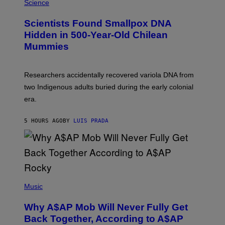
M
Science
G
U
E
C
Scientists Found Smallpox DNA
T
H
T
,
Hidden in 500-Year-Old Chilean
Y
M
I
Mummies
U
M
C
A
H
G
O
Researchers accidentally recovered variola DNA from
E
L
S
D
two Indigenous adults buried during the early colonial
E
era.
R
C
H
5 HOURS AGO
BY
LUIS PRADA
I
L
E
A
N
M
U
M
(
M
P
Music
Y
H
T
O
H
Why A$AP Mob Will Never Fully Get
T
A
O
Back Together, According to A$AP
N
B