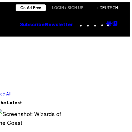
Go Ad Free
LOGIN / SIGN UP
+ DEUTSCH
Instagram
TikTok
YouTube
Google
Goog
Subscribe
Newsletter
Discove
Top
Posts
ee All
The Latest