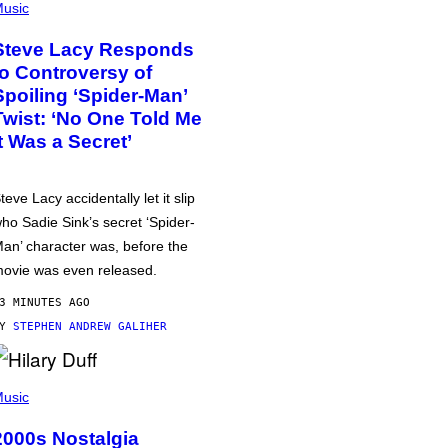
usic
Steve Lacy Responds
to Controversy of
Spoiling ‘Spider-Man’
Twist: ‘No One Told Me
It Was a Secret’
teve Lacy accidentally let it slip
ho Sadie Sink’s secret ‘Spider-
an’ character was, before the
ovie was even released.
3 MINUTES AGO
BY
STEPHEN ANDREW GALIHER
usic
2000s Nostalgia