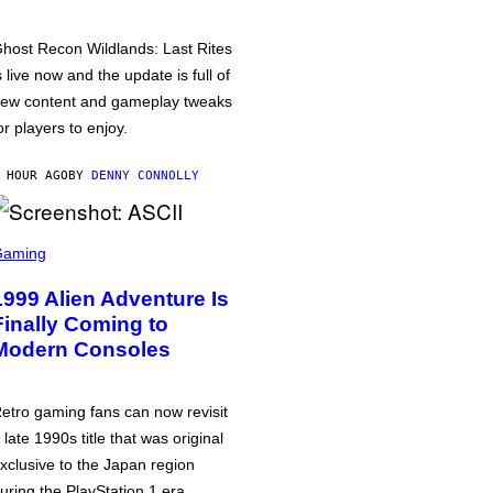
host Recon Wildlands: Last Rites
s live now and the update is full of
ew content and gameplay tweaks
or players to enjoy.
 HOUR AGO
BY
DENNY CONNOLLY
Gaming
1999 Alien Adventure Is
Finally Coming to
Modern Consoles
etro gaming fans can now revisit
 late 1990s title that was original
xclusive to the Japan region
uring the PlayStation 1 era.