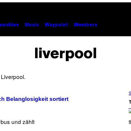
unchies
Music
Waypoint
Members
liverpool
S
h Belanglosigkeit sortiert
S