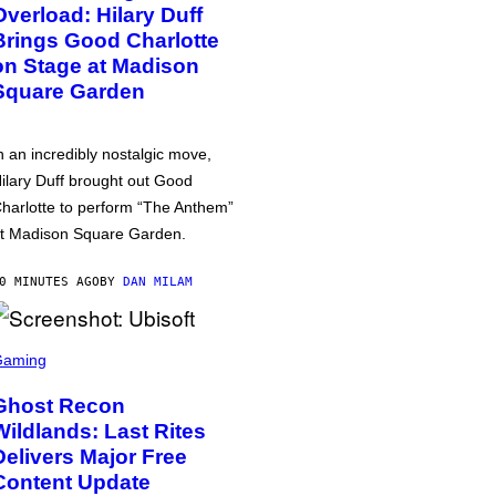
Overload: Hilary Duff
Brings Good Charlotte
on Stage at Madison
Square Garden
n an incredibly nostalgic move,
ilary Duff brought out Good
harlotte to perform “The Anthem”
t Madison Square Garden.
0 MINUTES AGO
BY
DAN MILAM
Gaming
Ghost Recon
Wildlands: Last Rites
Delivers Major Free
Content Update