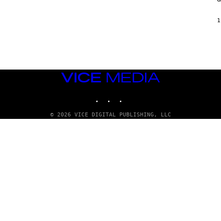
1
VICE
MEDIA
INSTAGRAM
TIKTOK
YOUTUBE
© 2026 VICE DIGITAL PUBLISHING, LLC