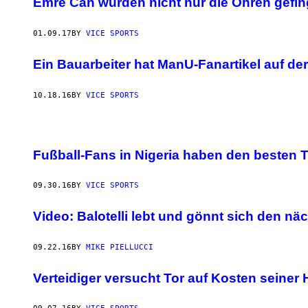
Emre Can wurden nicht nur die Ohren gefin
01.09.17
BY
VICE SPORTS
Ein Bauarbeiter hat ManU-Fanartikel auf de
10.18.16
BY
VICE SPORTS
Fußball-Fans in Nigeria haben den besten
09.30.16
BY
VICE SPORTS
Video: Balotelli lebt und gönnt sich den n
09.22.16
BY
MIKE PIELLUCCI
Verteidiger versucht Tor auf Kosten seine