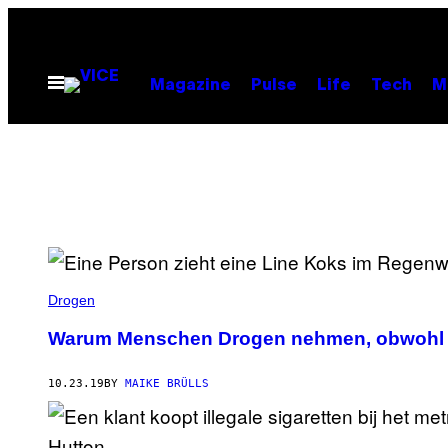
Skip
to
content
Open
Magazine
Pulse
Life
Tech
M
Menu
Drogen
Warum Menschen Drogen nehmen, obwohl si
10.23.19
BY
MAIKE BRÜLLS