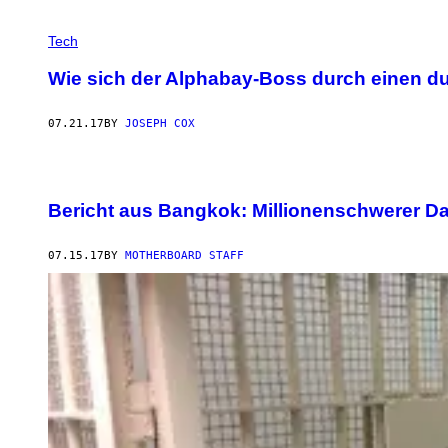
Tech
Wie sich der Alphabay-Boss durch einen du
07.21.17
BY
JOSEPH COX
Bericht aus Bangkok: Millionenschwerer Da
07.15.17
BY
MOTHERBOARD STAFF