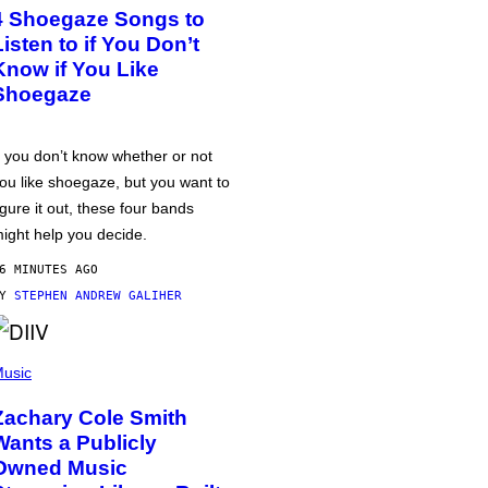
4 Shoegaze Songs to
Listen to if You Don’t
Know if You Like
Shoegaze
f you don’t know whether or not
ou like shoegaze, but you want to
igure it out, these four bands
ight help you decide.
6 MINUTES AGO
BY
STEPHEN ANDREW GALIHER
usic
Zachary Cole Smith
Wants a Publicly
Owned Music