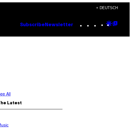
+ DEUTSCH
Instagram
TikTok
YouTube
Google
Goog
Subscribe
Newsletter
Discove
Top
Posts
ee All
The Latest
usic