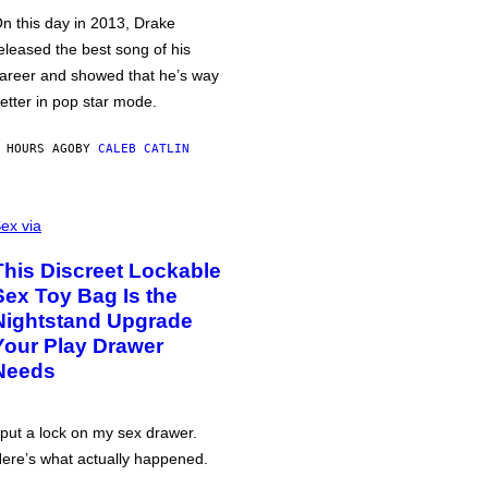
n this day in 2013, Drake
eleased the best song of his
areer and showed that he’s way
etter in pop star mode.
 HOURS AGO
BY
CALEB CATLIN
ex via
This Discreet Lockable
Sex Toy Bag Is the
Nightstand Upgrade
Your Play Drawer
Needs
 put a lock on my sex drawer.
ere’s what actually happened.