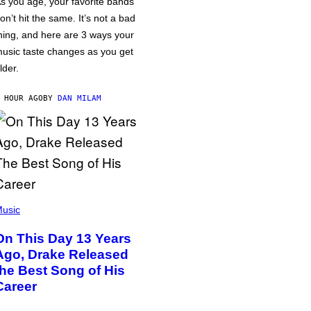
s you age, your favorite bands
on’t hit the same. It’s not a bad
hing, and here are 3 ways your
usic taste changes as you get
lder.
 HOUR AGO
BY
DAN MILAM
usic
On This Day 13 Years
Ago, Drake Released
the Best Song of His
Career