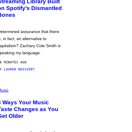
Streaming Library Built
on Spotify’s Dismantled
Bones
etermined assurance that there
s, in fact, an alternative to
apitalism? Zachary Cole Smith is
peaking my language.
6 MINUTES AGO
BY
LAUREN BOISVERT
usic
3 Ways Your Music
Taste Changes as You
Get Older