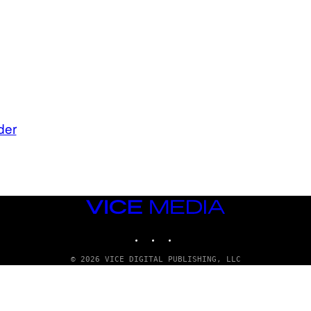
der
VICE
MEDIA
INSTAGRAM
TIKTOK
YOUTUBE
© 2026 VICE DIGITAL PUBLISHING, LLC