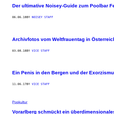
Der ultimative Noisey-Guide zum Poolbar Fe
06.06.18
BY
NOISEY STAFF
Archivfotos vom Weltfrauentag in Österreic
03.08.18
BY
VICE STAFF
Ein Penis in den Bergen und der Exorzismu
11.06.17
BY
VICE STAFF
Popkultur
Vorarlberg schmückt ein überdimensionale