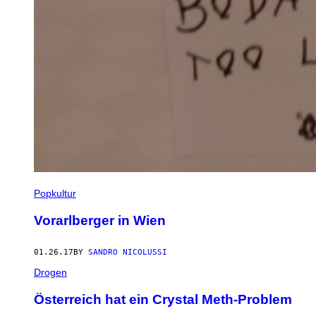
Popkultur
Vorarlberger in Wien
01.26.17
BY
SANDRO NICOLUSSI
Drogen
Österreich hat ein Crystal Meth-Problem