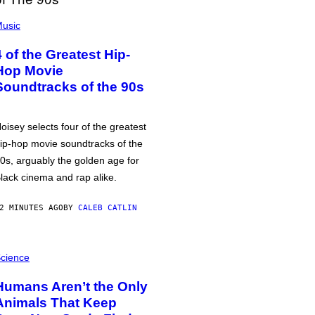
usic
4 of the Greatest Hip-
Hop Movie
Soundtracks of the 90s
oisey selects four of the greatest
ip-hop movie soundtracks of the
0s, arguably the golden age for
lack cinema and rap alike.
2 MINUTES AGO
BY
CALEB CATLIN
cience
Humans Aren’t the Only
Animals That Keep