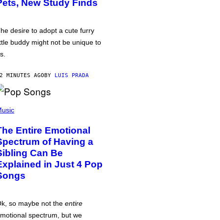
Pets, New Study Finds
he desire to adopt a cute furry
ittle buddy might not be unique to
s.
2 MINUTES AGO
BY
LUIS PRADA
usic
The Entire Emotional
Spectrum of Having a
Sibling Can Be
Explained in Just 4 Pop
Songs
k, so maybe not the
entire
motional spectrum, but we