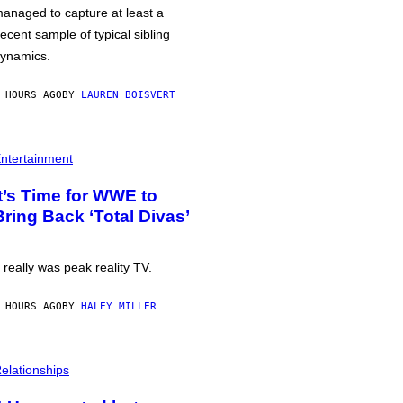
anaged to capture at least a
ecent sample of typical sibling
ynamics.
 HOURS AGO
BY
LAUREN BOISVERT
ntertainment
It’s Time for WWE to
Bring Back ‘Total Divas’
t really was peak reality TV.
 HOURS AGO
BY
HALEY MILLER
elationships