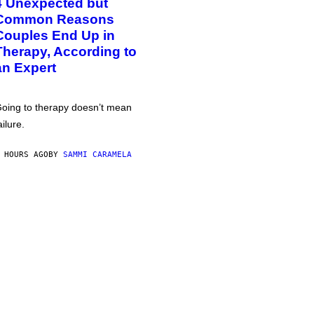
4 Unexpected but
Common Reasons
Couples End Up in
Therapy, According to
an Expert
oing to therapy doesn’t mean
ailure.
 HOURS AGO
BY
SAMMI CARAMELA