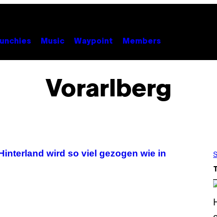
unchies
Music
Waypoint
Members
Vorarlberg
interland wird so viel gezogen wie in
S