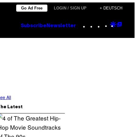
Go Ad Free
LOGIN / SIGN UP
+ DEUTSCH
Instagram
TikTok
YouTube
Google
Goog
Subscribe
Newsletter
Discove
Top
Posts
ee All
The Latest