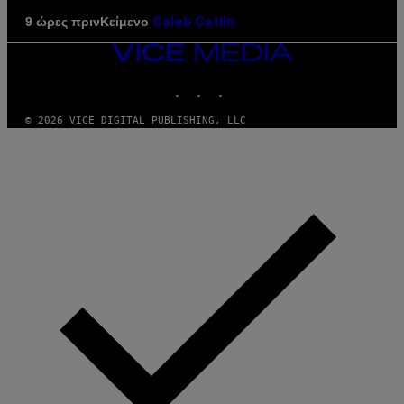
Κείμενο
9 ώρες πριν
Caleb Catlin
VICE
MEDIA
INSTAGRAM
TIKTOK
YOUTUBE
© 2026 VICE DIGITAL PUBLISHING, LLC