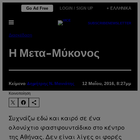
Μετάβαση
Go Ad Free
LOGIN / SIGN UP
+ ΕΛΛΗΝΙΚΆ
στο
Ανοίξτε
περιεχόμενο
SUBSCRIBE
NEWSLETTER
το
μενού
Διασκέδαση
Η Μετα-Μύκονος
Κείμενο
12 Μαΐου, 2016, 8:27μμ
Δημήτρης Ν. Μανιάτης
Kοινοποίηση
Συχνάζω εδώ και καιρό σε ένα
ολονύχτιο φαστφουντάδικο στο κέντρο
της Αθήνας. Δεν είναι λίγες οι φορές