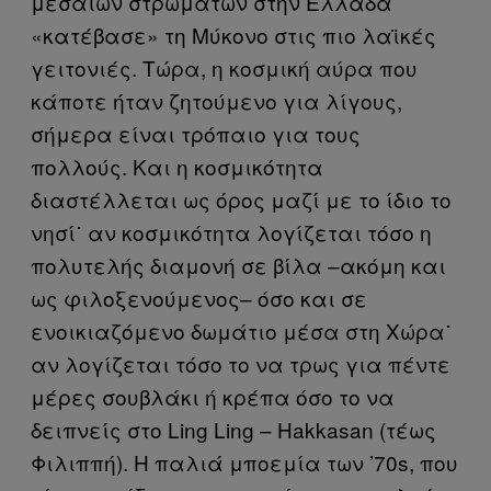
μεσαίων στρωμάτων στην Ελλάδα
«κατέβασε» τη Μύκονο στις πιο λαϊκές
γειτονιές. Τώρα, η κοσμική αύρα που
κάποτε ήταν ζητούμενο για λίγους,
σήμερα είναι τρόπαιο για τους
πολλούς. Και η κοσμικότητα
διαστέλλεται ως όρος μαζί με το ίδιο το
νησί˙ αν κοσμικότητα λογίζεται τόσο η
πολυτελής διαμονή σε βίλα –ακόμη και
ως φιλοξενούμενος– όσο και σε
ενοικιαζόμενο δωμάτιο μέσα στη Χώρα˙
αν λογίζεται τόσο το να τρως για πέντε
μέρες σουβλάκι ή κρέπα όσο το να
δειπνείς στο Ling Ling – Hakkasan (τέως
Φιλιππή). Η παλιά μποεμία των ’70s, που