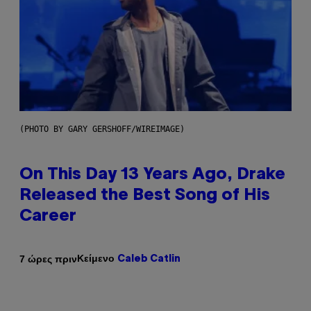
(PHOTO BY GARY GERSHOFF/WIREIMAGE)
On This Day 13 Years Ago, Drake
Released the Best Song of His
Career
Κείμενο
7 ώρες πριν
Caleb Catlin