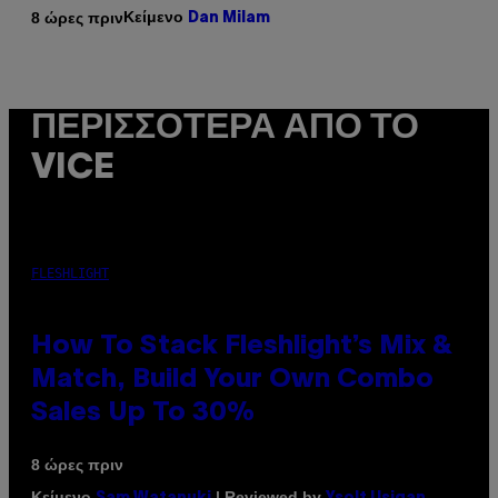
Κείμενο
8 ώρες πριν
Dan Milam
ΠΕΡΙΣΣΌΤΕΡΑ ΑΠΌ ΤΟ
VICE
FLESHLIGHT
How To Stack Fleshlight’s Mix &
Match, Build Your Own Combo
Sales Up To 30%
8 ώρες πριν
Κείμενο
| Reviewed by