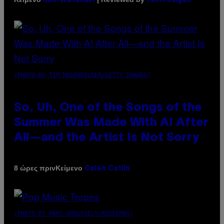
Sam Watanuki
Ysolt Usigan
(PHOTO BY TIM MOSENFELDER/GETTY IMAGES)
So, Uh, One of the Songs of the
Summer Was Made With AI After
All—and the Artist Is Not Sorry
Κείμενο
8 ώρες πριν
Caleb Catlin
(PHOTO BY MARC BROUSSELY/REDFERNS)