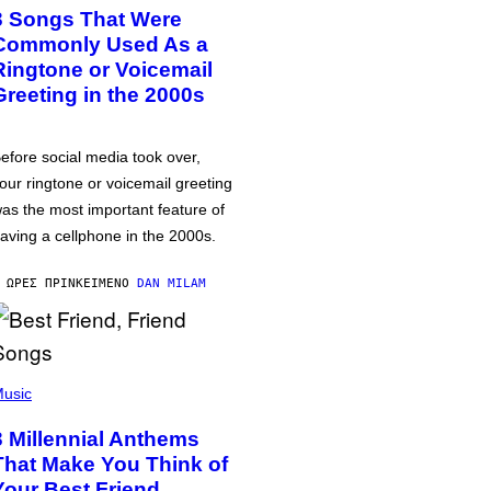
3 Songs That Were
Commonly Used As a
Ringtone or Voicemail
Greeting in the 2000s
efore social media took over,
our ringtone or voicemail greeting
as the most important feature of
aving a cellphone in the 2000s.
 ΏΡΕΣ ΠΡΙΝ
ΚΕΊΜΕΝΟ
DAN MILAM
usic
3 Millennial Anthems
That Make You Think of
Your Best Friend