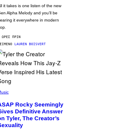
ll it takes is one listen of the new
en Alpha Melody and you’ll be
earing it everywhere in modern
op.
 ΏΡΕΣ ΠΡΙΝ
ΕΊΜΕΝΟ
LAUREN BOISVERT
usic
ASAP Rocky Seemingly
Gives Definitive Answer
on Tyler, The Creator’s
Sexuality