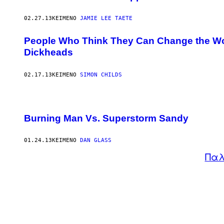
02.27.13
ΚΕΊΜΕΝΟ
JAMIE LEE TAETE
People Who Think They Can Change the Wor
Dickheads
02.17.13
ΚΕΊΜΕΝΟ
SIMON CHILDS
Burning Man Vs. Superstorm Sandy
01.24.13
ΚΕΊΜΕΝΟ
DAN GLASS
Παλ