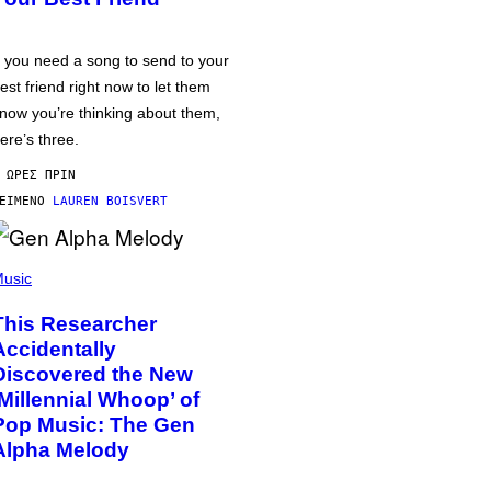
f you need a song to send to your
est friend right now to let them
now you’re thinking about them,
ere’s three.
 ΏΡΕΣ ΠΡΙΝ
ΕΊΜΕΝΟ
LAUREN BOISVERT
usic
This Researcher
Accidentally
Discovered the New
‘Millennial Whoop’ of
Pop Music: The Gen
Alpha Melody