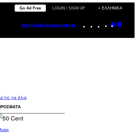
Go Ad Free
LOGIN / SIGN UP
+ ΕΛΛΗΝΙΚΆ
Instagram
TikTok
YouTube
Google
Goog
Subscribe
Newsletter
Discove
Top
Posts
είτε τα όλα
ΠΡΟΣΦΑΤΑ
usic