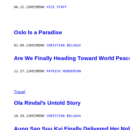
06.12.15
ΚΕΊΜΕΝΟ
VICE STAFF
Oslo Is a Paradise
01.09.13
ΚΕΊΜΕΝΟ
CHRISTIAN BELGAUX
Are We Finally Heading Toward World Peac
11.27.12
ΚΕΊΜΕΝΟ
PATRICK HENDERSON
Travel
Ola Rindal’s Untold Story
10.29.12
ΚΕΊΜΕΝΟ
CHRISTIAN BELGAUX
Aung San Suu Kyi Finally Delivered Her N