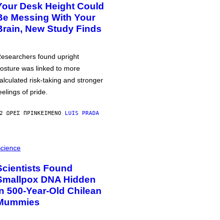
Your Desk Height Could
Be Messing With Your
Brain, New Study Finds
esearchers found upright
osture was linked to more
alculated risk-taking and stronger
eelings of pride.
2 ΏΡΕΣ ΠΡΙΝ
ΚΕΊΜΕΝΟ
LUIS PRADA
cience
Scientists Found
Smallpox DNA Hidden
in 500-Year-Old Chilean
Mummies