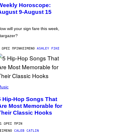
Weekly Horoscope:
August 9-August 15
ow will your sign fare this week,
targazer?
 ΏΡΕΣ ΠΡΙΝ
ΚΕΊΜΕΝΟ
ASHLEY FIKE
usic
5 Hip-Hop Songs That
Are Most Memorable for
Their Classic Hooks
1 ΏΡΕΣ ΠΡΙΝ
ΕΊΜΕΝΟ
CALEB CATLIN