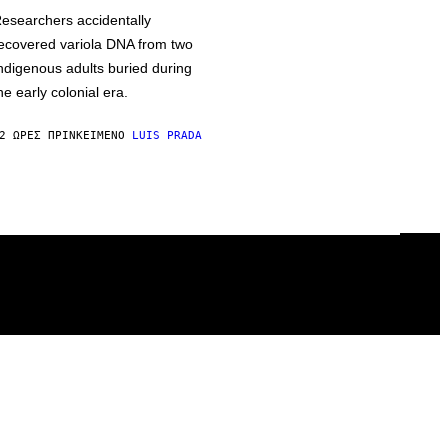
esearchers accidentally
ecovered variola DNA from two
ndigenous adults buried during
he early colonial era.
2 ΏΡΕΣ ΠΡΙΝ
ΚΕΊΜΕΝΟ
LUIS PRADA