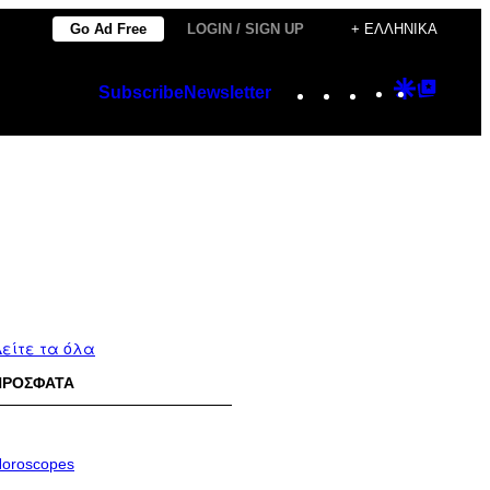
Go Ad Free
LOGIN / SIGN UP
+ ΕΛΛΗΝΙΚΆ
Instagram
TikTok
YouTube
Google
Googl
Subscribe
Newsletter
Discover
Top
Posts
είτε τα όλα
ΠΡΟΣΦΑΤΑ
oroscopes