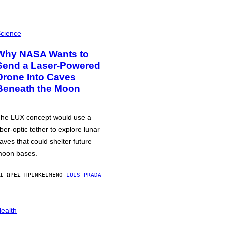
cience
Why NASA Wants to
Send a Laser-Powered
Drone Into Caves
Beneath the Moon
he LUX concept would use a
iber-optic tether to explore lunar
aves that could shelter future
oon bases.
1 ΏΡΕΣ ΠΡΙΝ
ΚΕΊΜΕΝΟ
LUIS PRADA
ealth