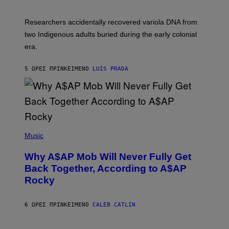
C
H
O
Researchers accidentally recovered variola DNA from
L
D
two Indigenous adults buried during the early colonial
E
era.
R
C
H
5 ΏΡΕΣ ΠΡΙΝ
ΚΕΊΜΕΝΟ
LUIS PRADA
I
L
E
A
N
M
U
M
(
M
P
Music
Y
H
T
O
H
Why A$AP Mob Will Never Fully Get
T
A
O
Back Together, According to A$AP
N
B
T
Rocky
Y
H
N
O
O
S
A
6 ΏΡΕΣ ΠΡΙΝ
ΚΕΊΜΕΝΟ
CALEB CATLIN
E
M
I
G
N
A