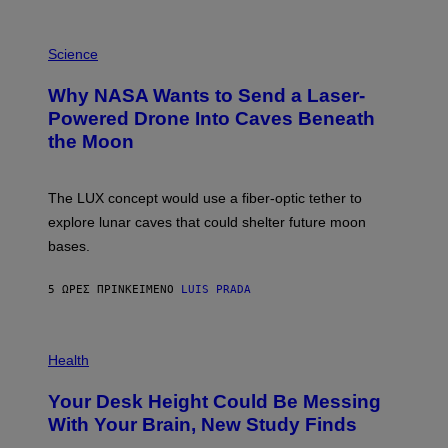
E
V
E
P
G
H
Science
R
O
A
T
Why NASA Wants to Send a Laser-
N
O
I
:
Powered Drone Into Caves Beneath
T
N
the Moon
Z
A
/
S
W
A
I
;
The LUX concept would use a fiber-optic tether to
R
D
E
R
explore lunar caves that could shelter future moon
I
P
M
bases.
I
A
X
G
E
E
5 ΏΡΕΣ ΠΡΙΝ
ΚΕΊΜΕΝΟ
LUIS PRADA
L
)
/
G
E
P
T
H
Health
T
O
Y
T
I
Your Desk Height Could Be Messing
O
M
:
With Your Brain, New Study Finds
A
B
G