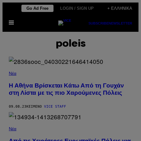
Μετάβαση
Go Ad Free
LOGIN / SIGN UP
+ ΕΛΛΗΝΙΚΆ
στο
Ανοίξτε
περιεχόμενο
SUBSCRIBE
NEWSLETTER
το
μενού
poleis
Νέα
Η Αθήνα Βρίσκεται Κάτω Από τη Γουχάν
στη Λίστα με τις πιο Χαρούμενες Πόλεις
09.08.23
ΚΕΊΜΕΝΟ
VICE STAFF
Νέα
Από τις Χειρότερες Ευρωπαϊκές Πόλεις για