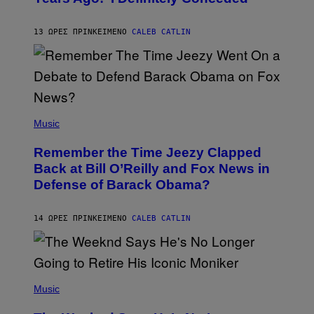
J
O
H
13 ΏΡΕΣ ΠΡΙΝ
ΚΕΊΜΕΝΟ
CALEB CATLIN
N
N
Y
N
U
N
E
(
Z
P
Music
/
H
W
O
I
Remember the Time Jeezy Clapped
T
R
O
Back at Bill O’Reilly and Fox News in
E
B
I
Defense of Barack Obama?
Y
M
T
A
I
G
M
14 ΏΡΕΣ ΠΡΙΝ
ΚΕΊΜΕΝΟ
CALEB CATLIN
E
M
)
O
S
E
N
(
F
P
Music
E
H
L
O
D