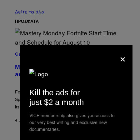
Δείτε τα όλα
ΠΡΟΣΦΑΤΑ
S
×
C
Gaming
R
E
Mastery Monday Fortnite Start Time
E
N
and Schedule for August 10
S
H
O
Kill the ads for
T
Fortnite Mastery Monday returns August 10 with double
:
Sprite XP and Dust. Here is what time the event starts,
just $2 a month
E
P
its schedule and every bonus.
I
C
VICE membership also gives you access to
G
4 ΛΕΠΤΆ ΠΡΙΝ
ΚΕΊΜΕΝΟ
BRENT KOEPP
our very best writing and exclusive new
A
documentaries.
M
E
I
S