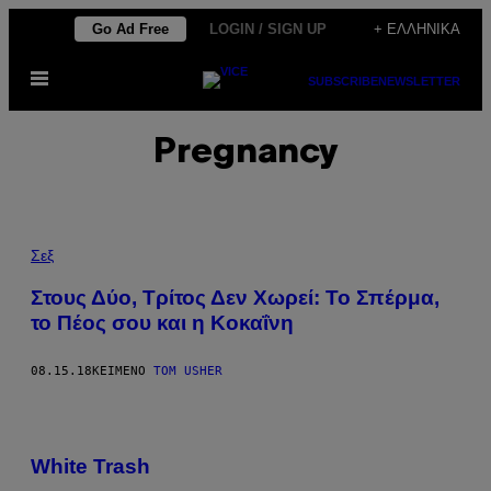
Μετάβαση
Go Ad Free
LOGIN / SIGN UP
+ ΕΛΛΗΝΙΚΆ
στο
Ανοίξτε
περιεχόμενο
SUBSCRIBE
NEWSLETTER
το
μενού
Pregnancy
Σεξ
Στους Δύο, Τρίτος Δεν Χωρεί: Το Σπέρμα,
το Πέος σου και η Κοκαΐνη​
08.15.18
ΚΕΊΜΕΝΟ
TOM USHER
White Trash