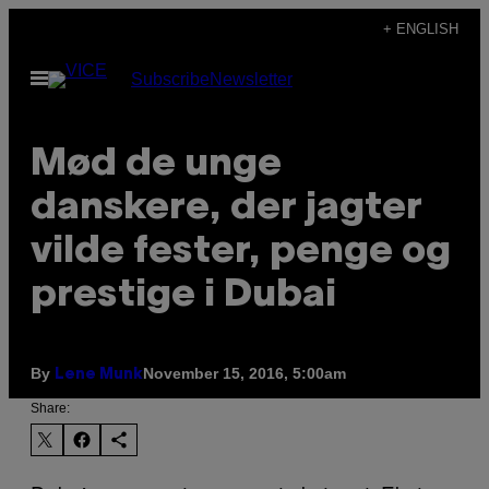
Skip
+ ENGLISH
to
Open
Subscribe
Newsletter
content
Menu
Mød de unge
danskere, der jagter
vilde fester, penge og
prestige i Dubai
By
November 15, 2016, 5:00am
Lene Munk
Share: