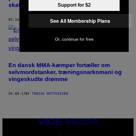
skal holdes i stramt greb”
Support for $2
See All Membership Plans
03.16.17
BY
TOBIAS MATTHIESEN
Or, continue for free
En dansk MMA-kæmper fortæller om
selvmordstanker, træningsnarkomani og
vingeskudte drømme
03.09.17
BY
TOBIAS MATTHIESEN
VICE
MEDIA
INSTAGRAM
TIKTOK
YOUTUBE