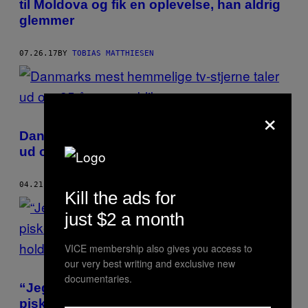
til Moldova og fik en oplevelse, han aldrig
glemmer
07.26.17
BY
TOBIAS MATTHIESEN
×
Danmarks mest hemmelige tv-stjerne taler
ud om 25 år som publikumsopvarmer
04.21.17
BY
TOBIAS MATTHIESEN
Kill the ads for
just $2 a month
VICE membership also gives you access to
our very best writing and exclusive new
documentaries.
“Jeg er ikke en væddeløbshest, der skal
piskes. Jeg er en sulten kamphund, der