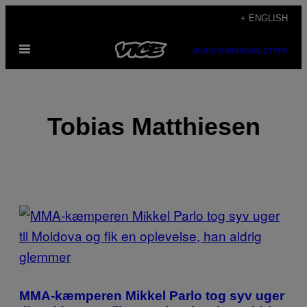
Skip
+ ENGLISH
to
Open
content
SUBSCRIBE
NEWSLETTER
Menu
Tobias Matthiesen
POSTS
BY
THIS
AUTHOR
MMA-kæmperen Mikkel Parlo tog syv uger