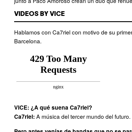
junto a Paco Amoroso crean un dúo que renuev
VIDEOS BY VICE
Hablamos con Ca7riel con motivo de su prime
Barcelona.
VICE: ¿A qué suena Ca7riel?
A música del tercer mundo del futuro.
Ca7riel
:
Pero antes venías de bandas que no se par