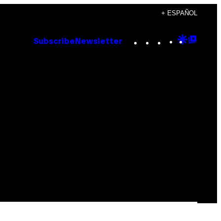
+ ESPAÑOL
Instagram
TikTok
YouTube
Google
Goog
Subscribe
Newsletter
Discove
Top
Posts