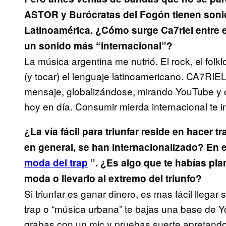
ASTOR y Burócratas del Fogón tienen sonid
Latinoamérica. ¿Cómo surge Ca7riel entre es
un sonido más “internacional”?
La música argentina me nutrió. El rock, el folk
(y tocar) el lenguaje latinoamericano. CA7RIE
mensaje, globalizándose, mirando YouTube y
hoy en día. Consumir mierda internacional te in
¿La vía fácil para triunfar reside en hacer
en general, se han internacionalizado? En e
moda del trap
”. ¿Es algo que te habías plan
moda o llevarlo al extremo del triunfo?
Si triunfar es ganar dinero, es mas fácil llegar
trap o “música urbana” te bajas una base de 
grabas con un mic y pruebas suerte apretand