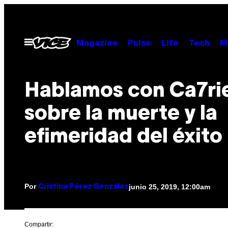
Saltar
al
contenido
Abrir
Magazine
Pulse
Life
Tech
M
Menú
Hablamos con Ca7ri
sobre la muerte y la
efimeridad del éxito
Por
junio 25, 2019, 12:00am
Cristina Pérez González
Compartir: