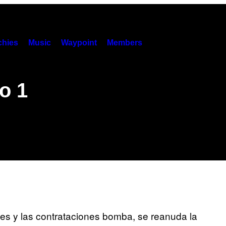
hies
Music
Waypoint
Members
o 1
oles y las contrataciones bomba, se reanuda la