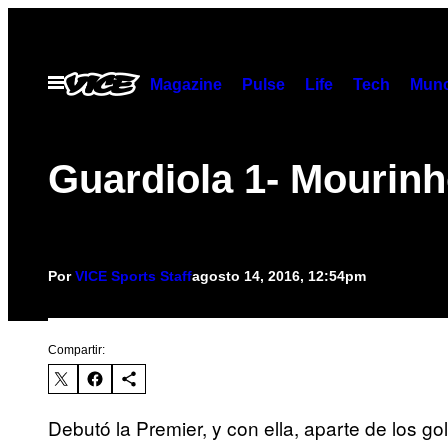
Saltar
al
contenido
Abrir
Magazine
Pulse
Life
Tech
Munc
Menú
Guardiola 1- Mourinh
Por
VICE Sports Staff
agosto 14, 2016, 12:54pm
Compartir:
Debutó la Premier, y con ella, aparte de los g