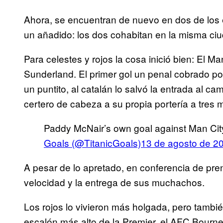
Ahora, se encuentran de nuevo en dos de los
un añadido: los dos cohabitan en la misma ciu
Para celestes y rojos la cosa inició bien: El M
Sunderland. El primer gol un penal cobrado p
un puntito, al catalán lo salvó la entrada al 
certero de cabeza a su propia portería a tres min
Paddy McNair’s own goal against Man Cit
Goals (@TitanicGoals)
13 de agosto de 2
A pesar de lo apretado, en conferencia de pren
velocidad y la entrega de sus muchachos.
Los rojos lo vivieron más holgada, pero tambié
escalón más alto de la Premier, el AFC Bourne