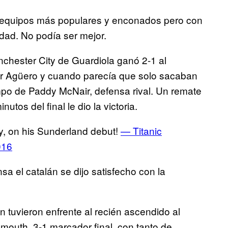
 equipos más populares y enconados pero con
dad. No podía ser mejor.
anchester City de Guardiola ganó 2-1 al
or Agüero y cuando parecía que solo sacaban
campo de Paddy McNair, defensa rival. Un remate
utos del final le dio la victoria.
y, on his Sunderland debut!
— Titanic
016
sa el catalán se dijo satisfecho con la
n tuvieron enfrente al recién ascendido al
mouth. 3-1 marcador final, con tanto de