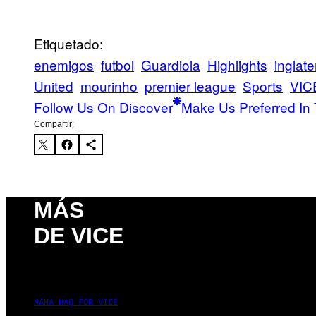
Etiquetado:
enemigos
futbol
Guardiola
Highlights
inglate
United
mourinho
premier league
Sports
VIC
Follow Us On Discover
Make Us Preferred In 
Compartir:
MÁS
DE VICE
MAHA HAQ FOR VICE