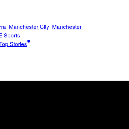
rra
Manchester City
Manchester
E Sports
Top Stories