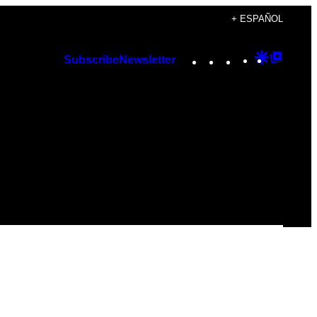
+ ESPAÑOL
Instagram
TikTok
YouTube
Google
Googl
Subscribe
Newsletter
Discover
Top
Posts