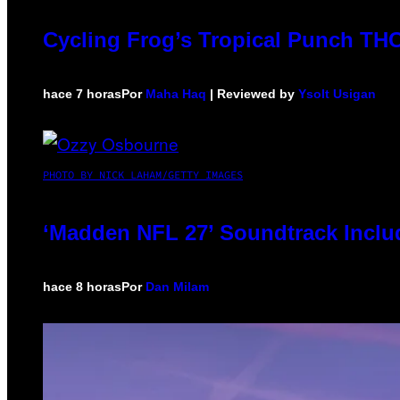
Cycling Frog’s Tropical Punch THC 
hace 7 horas
Por
Maha Haq
| Reviewed by
Ysolt Usigan
PHOTO BY NICK LAHAM/GETTY IMAGES
‘Madden NFL 27’ Soundtrack Includ
hace 8 horas
Por
Dan Milam