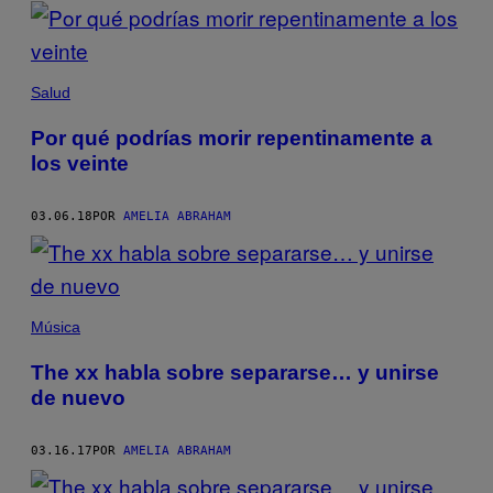
POSTS
BY
THIS
Salud
AUTHOR
Por qué podrías morir repentinamente a
los veinte
03.06.18
POR
AMELIA ABRAHAM
Música
The xx habla sobre separarse… y unirse
de nuevo
03.16.17
POR
AMELIA ABRAHAM