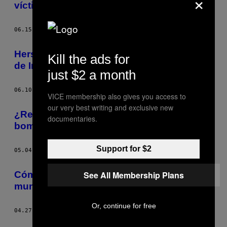
×
víctimas de violación
06.15.16
POR
AMELIA ABRAHAM
Herstory es la mejor cuenta de lesbianas
Kill the ads for
de Instagram
just $2 a month
06.10.16
POR
AMELIA ABRAHAM
VICE membership also gives you access to
our very best writing and exclusive new
¿Recuerdas cuando EUA lanzó cuatro
documentaries.
bombas atómicas en España?
Support for $2
05.04.16
POR
AMELIA ABRAHAM
Cómo la cultura gay ayudó a formar el
See All Membership Plans
mundo moderno
Or, continue for free
04.27.16
POR
AMELIA ABRAHAM