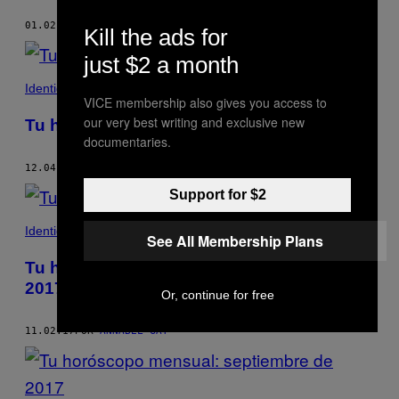
01.02.18
POR
ANNABEL GAT
Kill the ads for
just $2 a month
Identidad
VICE membership also gives you access to
our very best writing and exclusive new
Tu horóscopo mensual: diciembre de 2017
documentaries.
12.04.17
POR
ANNABEL GAT
Support for $2
Identidad
See All Membership Plans
Tu horóscopo mensual: noviembre de
2017
Or, continue for free
11.02.17
POR
ANNABEL GAT