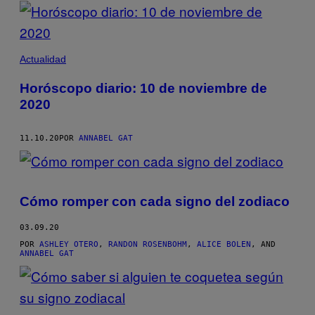
POSTS
BY
THIS
Actualidad
AUTHOR
Horóscopo diario: 10 de noviembre de
2020
11.10.20
POR
ANNABEL GAT
Cómo romper con cada signo del zodiaco
03.09.20
POR
ASHLEY OTERO
,
RANDON ROSENBOHM
,
ALICE BOLEN
, AND
ANNABEL GAT